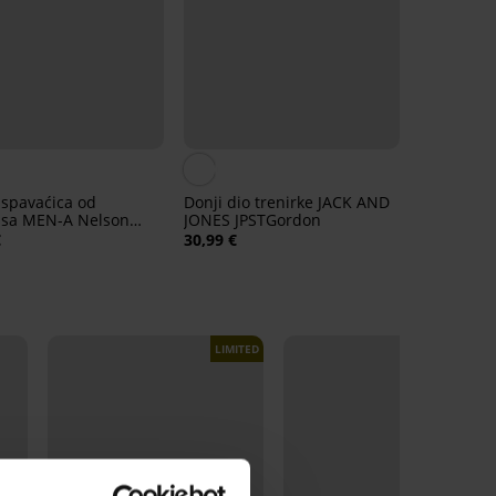
spavaćica od
Donji dio trenirke JACK AND
sa MEN-A Nelson
JONES JPSTGordon
€
30,99 €
LIMITED
LIMITED