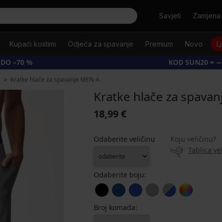
Tražiti
Savjeti
Zamjena 
Kupaći kostimi
Odjeća za spavanje
Premium
Novo
L
 DO –70 %
KOD SUN20 = −
Kratke hlače za spavanje MEN-A
Kratke hlače za spava
18,99 €
Odaberite veličinu
Koju veličinu?
Tablica ve
Odaberite boju:
Broj komada: