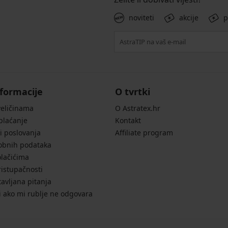
noviteti
akcije
p
formacije
O tvrtki
veličinama
O Astratex.hr
 plaćanje
Kontakt
i poslovanja
Affiliate program
sobnih podataka
olačićima
ristupačnosti
avljana pitanja
i ako mi rublje ne odgovara