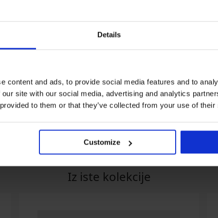
Details
Rasprodaja
Popust -40%
e content and ads, to provide social media features and to analy
 our site with our social media, advertising and analytics partn
n
Pidžama Brooks kratka
Bokserice Bernard
19,79 €
32,99 €
20,99 €
 provided to them or that they’ve collected from your use of their
Customize
Iz iste kolekcije