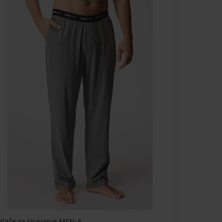
Hlače za spavanje MEN-A