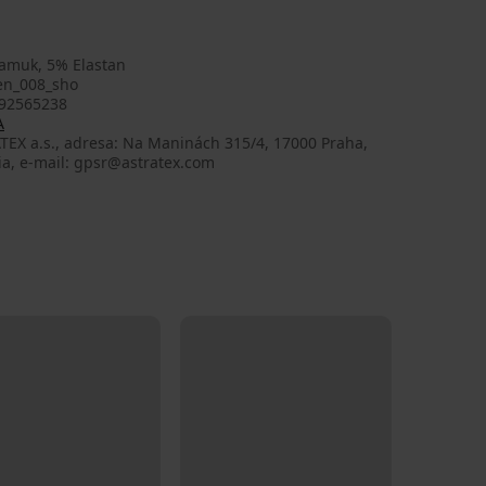
amuk, 5% Elastan
n_008_sho
92565238
A
TEX a.s., adresa: Na Maninách 315/4, 17000 Praha,
ia, e-mail: gpsr@astratex.com