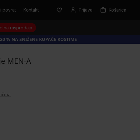
i povrat
Kontakt
Prijava
Košarica
jetna rasprodaja
20 % NA SNIŽENE KUPAĆE KOSTIME
nje MEN-A
ličina