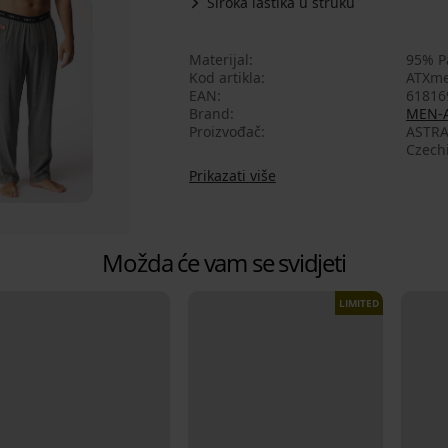
Široka lastika u struku
Materijal
95% P
Kod artikla
ATXme
EAN
61816
Brand
MEN-
Proizvođač
ASTRA
Czech
Prikazati više
Možda će vam se svidjeti
LIMITED