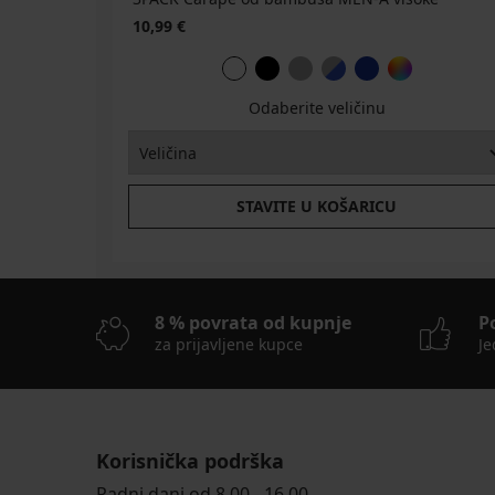
10,99 €
Odaberite veličinu
STAVITE U KOŠARICU
8 % povrata od kupnje
P
za prijavljene kupce
Je
Korisnička podrška
Radni dani od 8.00 - 16.00