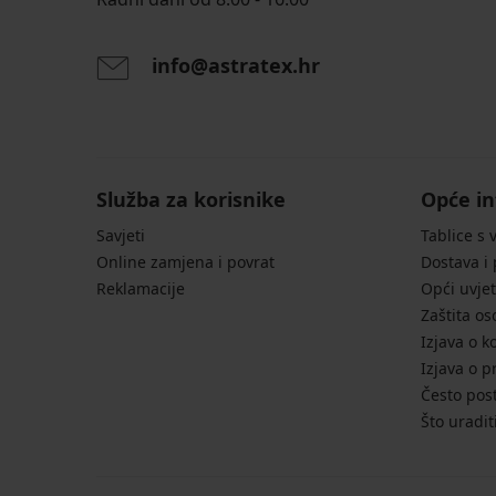
info@astratex.hr
Služba za korisnike
Opće in
Savjeti
Tablice s 
Online zamjena i povrat
Dostava i
Reklamacije
Opći uvjet
Zaštita o
Izjava o k
Izjava o p
Često post
Što uradit