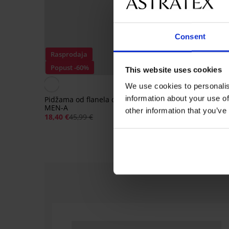
Consent
Rasprodaja
Rasprodaja
Popust -60%
Popust -60%
This website uses cookies
We use cookies to personalis
information about your use of
Pidžama od flanela duga
Pidžama MEN-A Austi
MEN-A
kratka
other information that you’ve
18,40 €
45,99 €
14,80 €
36,99 €
-20%