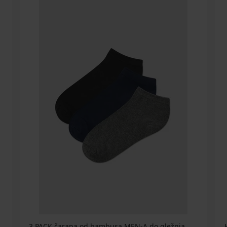
3 PACK čarapa od bambusa MEN-A do gležnja