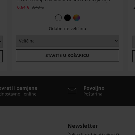
6,64 €
9,49 €
Odaberite veličinu
STAVITE U KOŠARICU
ovrati i zamjene
Povoljno
dnostavno i online
Poštarina
Newsletter
Želite li dobivati vijesti?