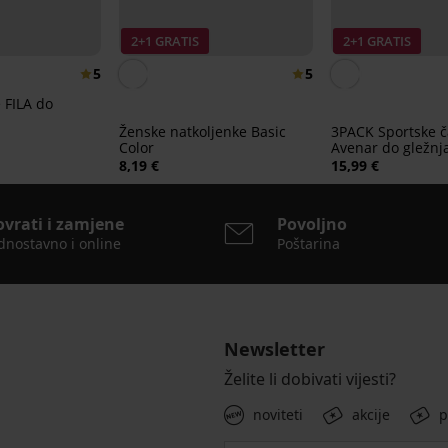
2+1 GRATIS
2+1 GRATIS
5
5
 FILA do
Ženske natkoljenke Basic
3PACK Sportske 
Color
Avenar do gležnj
8,19 €
15,99 €
ovrati i zamjene
Povoljno
dnostavno i online
Poštarina
Newsletter
Želite li dobivati vijesti?
noviteti
akcije
p