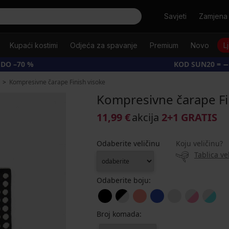
Tražiti
Savjeti
Zamjena 
Kupaći kostimi
Odjeća za spavanje
Premium
Novo
L
 DO –70 %
KOD SUN20 = −
Kompresivne čarape Finish visoke
Kompresivne čarape Fi
11,99 €
akcija
2+1 GRATIS
Odaberite veličinu
Koju veličinu?
Tablica ve
Odaberite boju:
Broj komada: