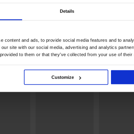
2+1 GRATIS
Popust -70%
Details
Čarape od bambusa Deli
3PACK Gaće za dječake
visoke
Deandre
11,99 €
4,80 €
15,99 €
ežnja
e content and ads, to provide social media features and to analy
 our site with our social media, advertising and analytics partn
Otkrijte slične komade
 provided to them or that they’ve collected from your use of their
Customize