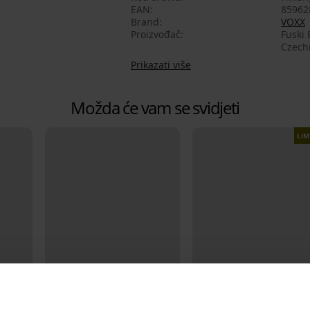
EAN
85962
Brand
VOXX
Proizvođač
Fuski 
Czech
Prikazati više
Možda će vam se svidjeti
LIM
Rasprodaja