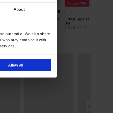
2+1 GRATIS
Popust -70%
About
5
Čarape od bambusa Bomber
3PACK Gaće za dječake Roya
visoke
Blu
8,19 €
6,30 €
20,99 €
se our traffic. We also share
ers who may combine it with
 services.
Allow all