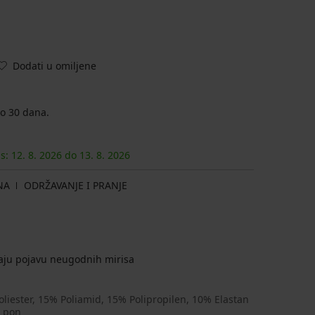
Dodati u omiljene
o 30 dana.
as:
12. 8.
2026
do
13. 8.
2026
NA
ODRŽAVANJE I PRANJE
vaju pojavu neugodnih mirisa
liester, 15% Poliamid, 15% Polipropilen, 10% Elastan
h_pon