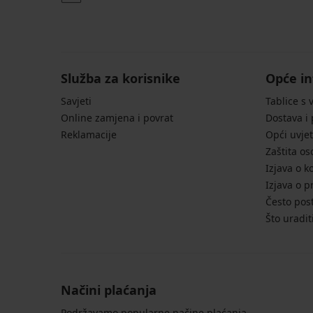
Kompresivne
čarape
Kooper
visoke
Čarape
10,99
od
Služba za korisnike
€
Opće in
bambusa
akcija
Baeron
Savjeti
Tablice s 
2+1
kratke
Online zamjena i povrat
Dostava i
GRATIS
8,19
Reklamacije
€
Opći uvjet
akcija
Zaštita o
2+1
Izjava o k
GRATIS
Izjava o p
Često post
Što uradit
Načini plaćanja
Podržavamo popularne načine plaćanja