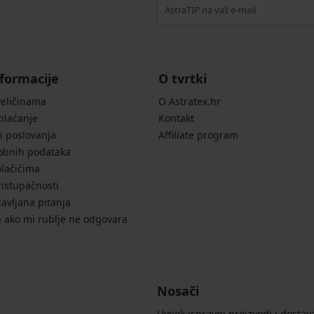
formacije
O tvrtki
veličinama
O Astratex.hr
 plaćanje
Kontakt
i poslovanja
Affiliate program
sobnih podataka
olačićima
ristupačnosti
avljana pitanja
i ako mi rublje ne odgovara
Nosači
Uvijek ispravni proizvodi i dostav