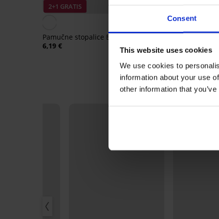
2+1 GRATIS
2+1 GRATIS
Consent
Pamučne stopalice Barefoot
6,19 €
This website uses cookies
Sportske čarape od
bambusa Belkin do gl
We use cookies to personalis
8,19 €
information about your use of
other information that you’ve