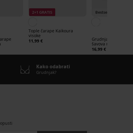
2+1 GRATIS
Bestseller
Tople čarape Kaikoura
visoke
čarape
Grudnjak Flexi Khloe
11,99 €
a
šavova nepodstavlje
16,99 €
Kako odabrati
Grudnjak?
opusti