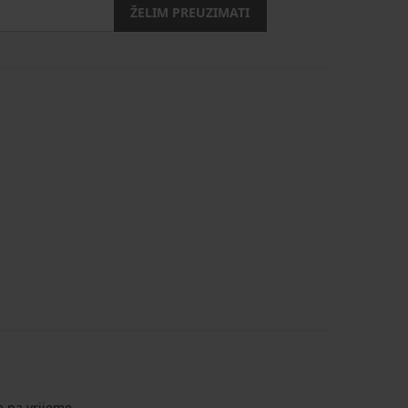
ŽELIM PREUZIMATI
a na vrijeme