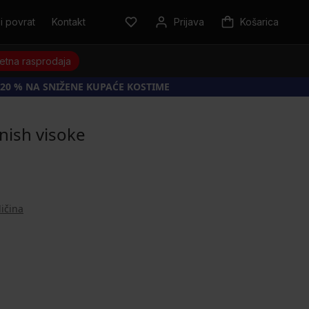
i povrat
Kontakt
Prijava
Košarica
jetna rasprodaja
20 % NA SNIŽENE KUPAĆE KOSTIME
nish visoke
ličina