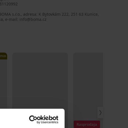
81120992
BOMA s.r.o., adresa: K Bytovkám 222, 251 63 Kunice,
ia, e-mail: info@boma.cz
ITED
LIMITED
Rasprodaja