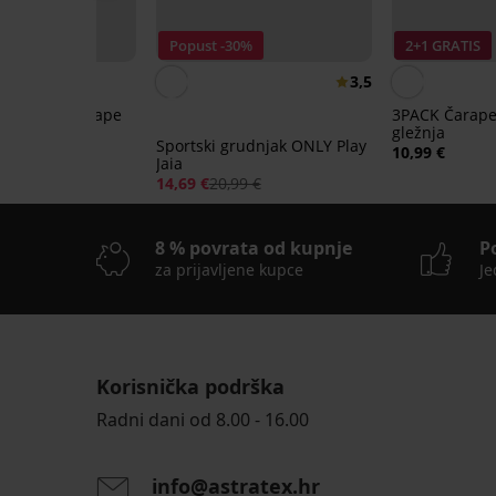
IS
Popust -30%
2+1 GRATIS
3,5
ske tople čarape
3PACK Čarape
atke
gležnja
Sportski grudnjak ONLY Play
10,99 €
Jaia
14,69 €
20,99 €
8 % povrata od kupnje
P
za prijavljene kupce
Je
Korisnička podrška
2+1 GRATIS
2+1 GRATIS
Radni dani od 8.00 - 16.00
info@astratex.hr