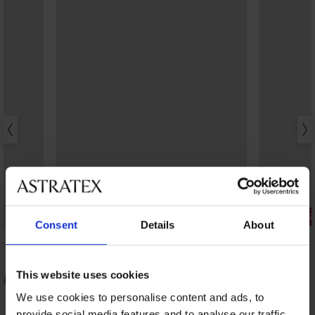
2+1 GRATIS
2+1 GRATIS
Consent
Details
About
Čarape od 
6,99 €
This website uses cookies
soke
Sportske pamučne čarape Walli visoke
6,19 €
We use cookies to personalise content and ads, to
provide social media features and to analyse our traffic.