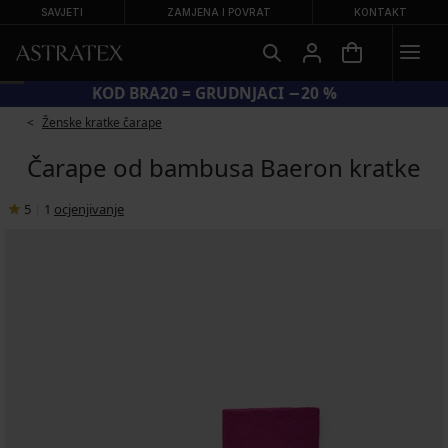
SAVJETI
ZAMJENA I POVRAT
KONTAKT
KOD BRA20 = GRUDNJACI −20 %
Ženske kratke čarape
Čarape od bambusa Baeron kratke
5
|
1
ocjenjivanje