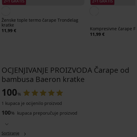
2+1 GRATIS
2+1 GRATIS
Ženske tople termo čarape Trondelag
kratke
Kompresivne čarape Fi
11,99 €
11,99 €
OCJENJIVANJE PROIZVODA Čarape od
bambusa Baeron kratke
2+1 GRATIS
100
%
1 kupaca je ocijenilo proizvod
100
%
kupaca preporučuje proizvod
Sortiranje