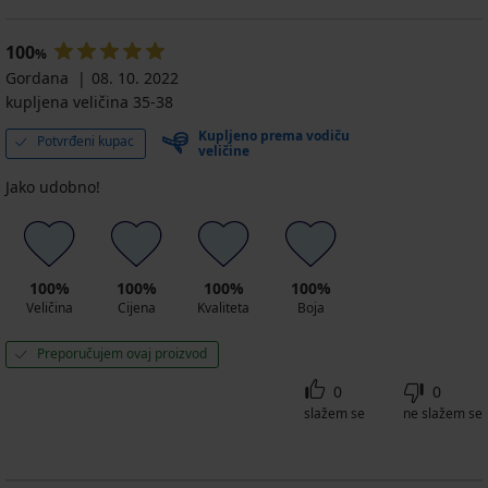
Kompresivne
100
čarape
%
Finish
Gordana
08. 10. 2022
visoke
kupljena veličina 35-38
11,99
€
Kupljeno prema vodiču
Potvrđeni kupac
veličine
akcija
2+1
Jako udobno!
GRATIS
100%
100%
100%
100%
Veličina
Cijena
Kvaliteta
Boja
Preporučujem ovaj proizvod
0
0
slažem se
ne slažem se