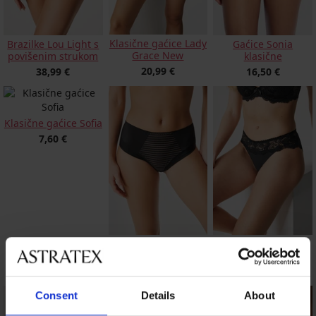
Klasične gaćice Lady
Brazilke Lou Light s
Gaćice Sonia
Grace New
povišenim strukom
klasične
20,99 €
38,99 €
16,50 €
Klasične gaćice Sofia
7,60 €
Klasične gaćice
Gaćice Sweet
Caressence
klasične
19,59 €
14,69 €
Consent
Details
About