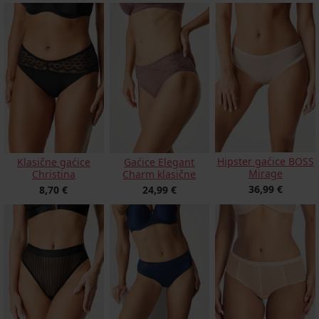
Hipster gaćice BOSS
Klasične gaćice
Gaćice Elegant
Mirage
Christina
Charm klasične
36,99 €
8,70 €
24,99 €