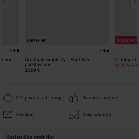
Bestseller
Popust -40
4,8
4,6
vljeni
Grudnjak Simplicity T-Shirt Bra
Grudnjak Fi
podstavljeni
19,79 €
32,99
20,99 €
8 % povrata od kupnje
Povrati i zamjene
Povoljno
Kako odabrati
3+1 GRATIS
Korisnička podrška