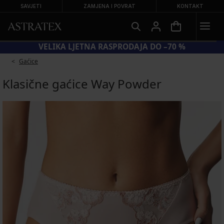
SAVJETI
ZAMJENA I POVRAT
KONTAKT
KOD SUN20 = −20 % NA SNIŽENE KUPAĆE KOSTIME
Gaćice
Klasične gaćice Way Powder