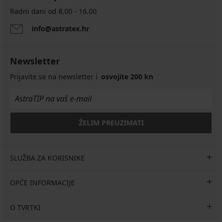
Radni dani od 8.00 - 16.00
Stezne
info@astratex.hr
i
zaštitne
gaćice
Newsletter
Alison
bež
Prijavite se na newsletter i
osvojite 200 kn
30,99
€
akcija
3+1
GRATIS
ŽELIM PREUZIMATI
SLUŽBA ZA KORISNIKE
OPĆE INFORMACIJE
O TVRTKI