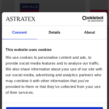
-25% ALL25
3+1 GRATIS
Popust -30
4
2,5
povišenim
3PACK Klasične gaćice Simple s
Brazilke Fr
povišenim strukom
Consent
Details
About
16,09 €
22,99
26,99 €
20,24 €
kod:
ALL25
This website uses cookies
Otkrijte slične komade
We use cookies to personalise content and ads, to
provide social media features and to analyse our traffic.
LIMITED
We also share information about your use of our site with
our social media, advertising and analytics partners who
may combine it with other information that you’ve
provided to them or that they’ve collected from your use
of their services.