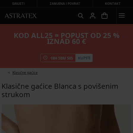
SAVJETI
ZAMJENA I POVRAT
KONTAKT
KOD ALL25 = POPUST OD 25 %
IZNAD 60 €
KUPITI
18
H
58
M
50
S
Klasične gaćice
Klasične gaćice Blanca s povišenim
strukom