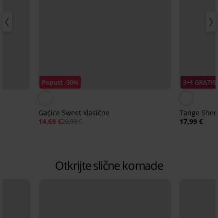
Popust -30%
3+1 GRATIS
Gaćice Sweet klasične
Tange Sherl
14,69 €
17,99 €
20,99 €
m
Otkrijte slične komade