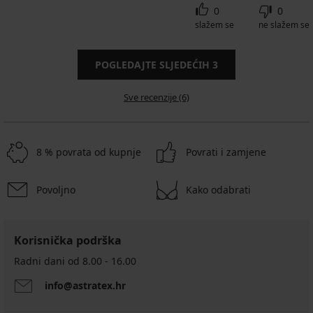
0
0
slažem se
ne slažem se
POGLEDAJTE SLJEDEĆIH
3
Sve recenzije (6)
8 % povrata od kupnje
Povrati i zamjene
Povoljno
Kako odabrati
Korisnička podrška
Radni dani od 8.00 - 16.00
info@astratex.hr