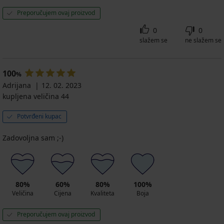
Preporučujem ovaj proizvod
0
0
slažem se
ne slažem se
100
%
Adrijana
12. 02. 2023
kupljena veličina 44
Potvrđeni kupac
Zadovoljna sam ;-)
80%
60%
80%
100%
Veličina
Cijena
Kvaliteta
Boja
Preporučujem ovaj proizvod