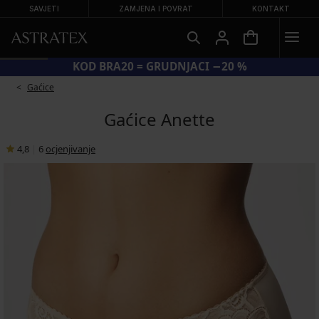
SAVJETI
ZAMJENA I POVRAT
KONTAKT
KOD BRA20 = GRUDNJACI −20 %
Gaćice
Gaćice Anette
4,8
|
6
ocjenjivanje