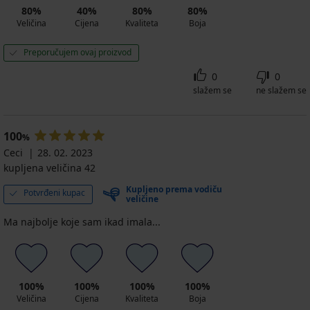
80%
40%
80%
80%
Veličina
Cijena
Kvaliteta
Boja
Preporučujem ovaj proizvod
0
0
slažem se
ne slažem se
100
%
Ceci
28. 02. 2023
kupljena veličina 42
Kupljeno prema vodiču
Potvrđeni kupac
veličine
Ma najbolje koje sam ikad imala...
100%
100%
100%
100%
Veličina
Cijena
Kvaliteta
Boja