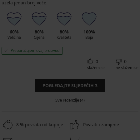
uzela jedan broj veće.
60%
80%
80%
100%
Veličina
Cijena
Kvaliteta
Boja
Preporučujem ovaj proizvod
0
0
slažem se
ne slažem se
POGLEDAJTE SLJEDEĆIH
3
Sve recenzije (4)
8 % povrata od kupnje
Povrati i zamjene