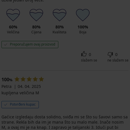
60%
80%
80%
100%
Veličina
Cijena
Kvaliteta
Boja
Preporučujem ovaj proizvod
0
0
slažem se
ne slažem se
100
%
Petra
04. 04. 2025
kupljena veličina M
Potvrđeni kupac
Gaćice izgledaju dosta solidno, sviđa mi se što su šavovi samo sa
strane. Rekla bih da im je mana što su malo male. Inače nosim
M, a ovaj mi je na knap. I zapravo je talijanski 3. Idući put bi