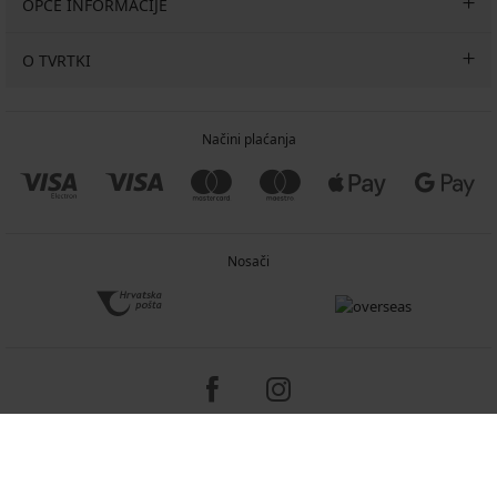
OPĆE INFORMACIJE
O TVRTKI
Načini plaćanja
Nosači
Copyright 2005-2026 © ASTRATEX a.s.
Programia - e-commerce solutions