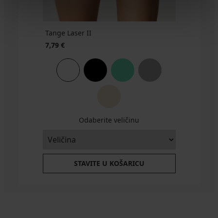
GRATIS
€
akcija
3+1
Tange Laser II
GRATIS
7,79 €
Odaberite veličinu
STAVITE U KOŠARICU