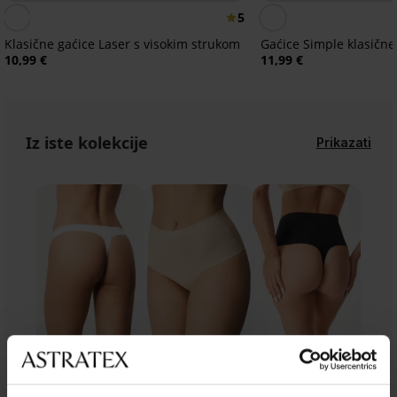
5
Klasične gaćice Laser s visokim strukom
Gaćice Simple klasične
10,99 €
11,99 €
Iz iste kolekcije
Prikazati