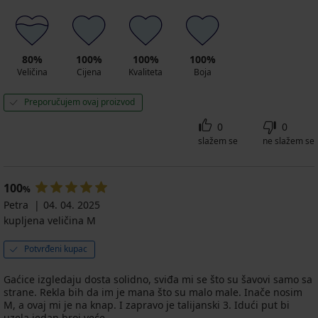
80%
100%
100%
100%
Veličina
Cijena
Kvaliteta
Boja
Preporučujem ovaj proizvod
0
0
slažem se
ne slažem se
100
%
Petra
04. 04. 2025
kupljena veličina M
Potvrđeni kupac
Gaćice izgledaju dosta solidno, sviđa mi se što su šavovi samo sa
strane. Rekla bih da im je mana što su malo male. Inače nosim
M, a ovaj mi je na knap. I zapravo je talijanski 3. Idući put bi
uzela jedan broj veće.