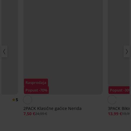
Rasprodaja
Popust -70%
Popust -30
5
2PACK Klasične gaćice Nerida
3PACK Biki
7,50 €
13,99 €
24,99 €
19,99