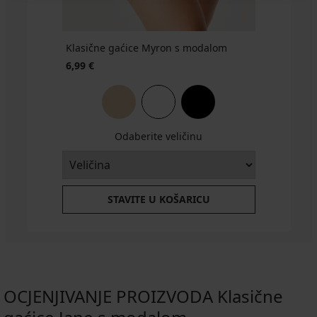
€
GRATIS
21,99
€
Klasične gaćice Myron s modalom
6,99 €
Odaberite veličinu
STAVITE U KOŠARICU
OCJENJIVANJE PROIZVODA Klasične