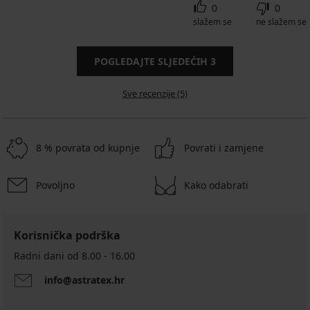
0
0
slažem se
ne slažem se
POGLEDAJTE SLJEDEĆIH
3
Sve recenzije (5)
8 % povrata od kupnje
Povrati i zamjene
Povoljno
Kako odabrati
Korisnička podrška
Radni dani od 8.00 - 16.00
info@astratex.hr