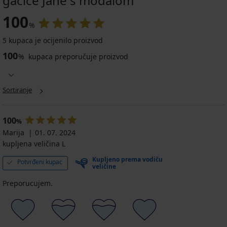
gaćice Jane s modalom
100
%
5 kupaca je ocijenilo proizvod
100
%
kupaca preporučuje proizvod
Sortiranje
100
%
Marija
01. 07. 2024
kupljena veličina L
Kupljeno prema vodiču
Potvrđeni kupac
veličine
Preporucujem.