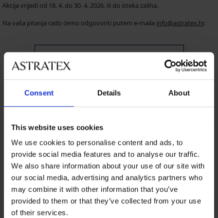
Akcija vrijedi od 18. 4. do 30. 4. 2026. ili do isteka zaliha.
Na vaša pitanja rado ćemo odgovoriti putem e-maila
info@astratex.hr
.
KUPITI I OSVOJITI POKLON
Consent
Details
About
This website uses cookies
We use cookies to personalise content and ads, to
8 % povrata od kupnje
Povrati i zamjene
provide social media features and to analyse our traffic.
We also share information about your use of our site with
Povoljno
Kako odabrati
our social media, advertising and analytics partners who
may combine it with other information that you’ve
provided to them or that they’ve collected from your use
Korisnička podrška
of their services.