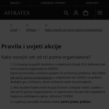
SAVJETI
ZAMJENA I POVRAT
KONTAKT
Uvod
Infobox
Kako osvojiti set od tri putna organizatora?
Pravila i uvjeti akcije
Kako osvojiti set od tri putna organizatora?
Uz kupnju kupaćih kostima u vrijednosti iznad 25 € dobivate set
od tri putna organizatora GRATIS.
Ispod proizvoda u košarici pojavit će se ikonica poklona. Ako želite
set od tri putna organizatora
u vrijednosti od 10,99 € na poklon,
dodajte ga u košaricu. Iznos košarice neće se promijeniti.
Ako budete htjeli vratiti kupaći kostim, trebate vratiti i poklon –
set od tri putna organizatora. U suprotnom će vam biti naplaćena
njegova uobičajena cijena, odnosno 10,99 €.
U jednoj narudžbi možete dobiti
samo jedan poklon.