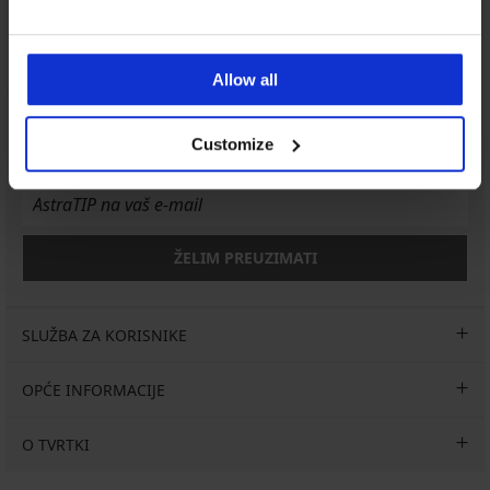
Radni dani od 8.00 - 16.00
info@astratex.hr
Allow all
Newsletter
Customize
Prijavite se na newsletter i
osvojite 200 kn
ŽELIM PREUZIMATI
SLUŽBA ZA KORISNIKE
OPĆE INFORMACIJE
O TVRTKI