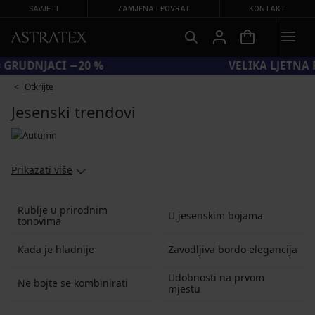
SAVJETI
ZAMJENA I POVRAT
KONTAKT
KOD BRA20 = GRUDNJACI −20 %
Otkrijte
Jesenski trendovi
Prikazati više
Rublje u prirodnim
U jesenskim bojama
tonovima
Kada je hladnije
Zavodljiva bordo elegancija
Udobnosti na prvom
Ne bojte se kombinirati
mjestu