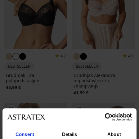
4,7
4,9
BESTSELLER
BESTSELLER
Grudnjak Lira
Grudnjak Alexandra
polupodstavljen
nepodstavljen za
smanjivanje
45,99 €
41,99 €
Consent
Details
About