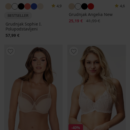
4,9
4,6
Grudnjak Angelia New
BESTSELLER
Popust
Prvobitna cijena
25,19 €
41,99 €
Grudnjak Sophie I.
Polupodstavljeni
57,99 €
-40%