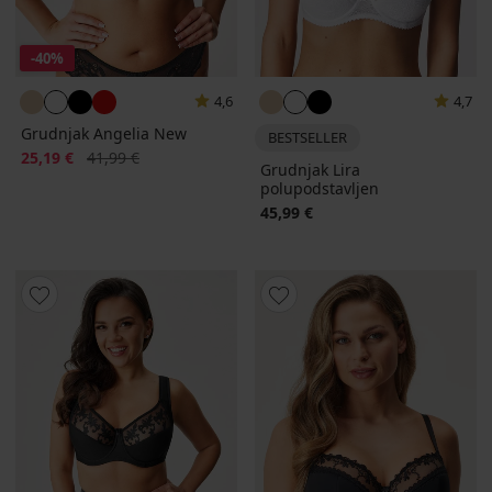
-40%
4,6
4,7
Grudnjak Angelia New
BESTSELLER
Popust
Prvobitna cijena
25,19 €
41,99 €
Grudnjak Lira
polupodstavljen
45,99 €