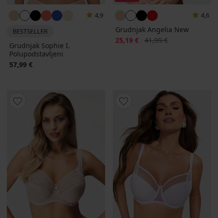
4,9
4,6
Grudnjak Angelia New
BESTSELLER
Popust
Prvobitna cijena
25,19 €
41,99 €
Grudnjak Sophie I.
Polupodstavljeni
57,99 €