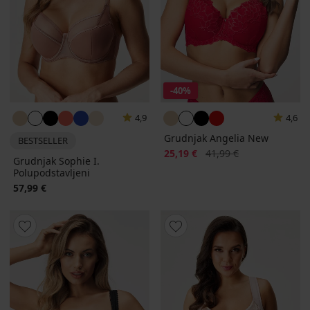
-40%
4,9
4,6
Grudnjak Angelia New
BESTSELLER
Popust
Prvobitna cijena
25,19 €
41,99 €
Grudnjak Sophie I.
Polupodstavljeni
57,99 €