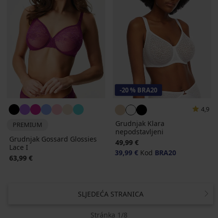
-20 % BRA20
4,9
Grudnjak Klara
PREMIUM
nepodstavljeni
Grudnjak Gossard Glossies
49,99 €
Lace I
39,99 €
Kod
BRA20
63,99 €
SLJEDEĆA STRANICA
Stránka 1/8