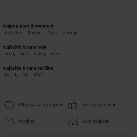
Najpopularniji brendovi
Astratex
Rosme
Teyli
Sermija
Najčešće birane boje
crna
bež
bijela
siva
Najčešće birane veličine
M
L
XL
85/D
8 % povrata od kupnje
Povrati i zamjene
Povoljno
Kako odabrati