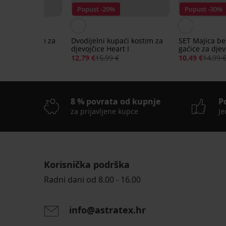
30%
Popust -20%
Popust -30%
 kupaći kostim za
Dvodijelni kupaći kostim za
SET Majica be
 Sea
djevojčice Heart I
gaćice za djev
friends
99 €
12,79 €
15,99 €
10,49 €
14,99 
8 % povrata od kupnje
P
za prijavljene kupce
Je
Korisnička podrška
Radni dani od 8.00 - 16.00
info@astratex.hr