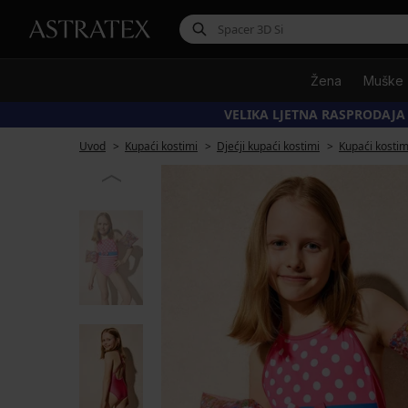
Žena
Muške
VELIKA LJETNA RASPRODAJA
Uvod
Kupaći kostimi
Djećji kupaći kostimi
Kupaći kostim