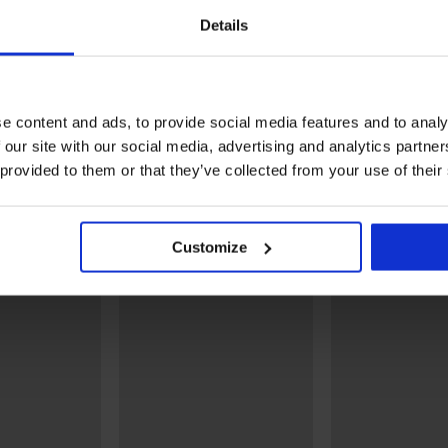
Rasprodaja
Rasprodaja
Details
Popust -70%
Popust -50%
tim za
Kupaće bokserice za dječake
Kupaće hlače za dječake
Charles
Forest
7,20 €
23,99 €
11,49 €
22,99 €
e content and ads, to provide social media features and to analy
 our site with our social media, advertising and analytics partn
Otkrijte slične komade
 provided to them or that they’ve collected from your use of their
LIMITED
LIMITED
Customize