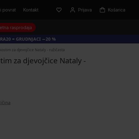
i povrat
Kontakt
Prijava
Košarica
jetna rasprodaja
RA20 = GRUDNJACI −20 %
kostim za djevojčice Nataly - ružičasta
tim za djevojčice Nataly -
ličina