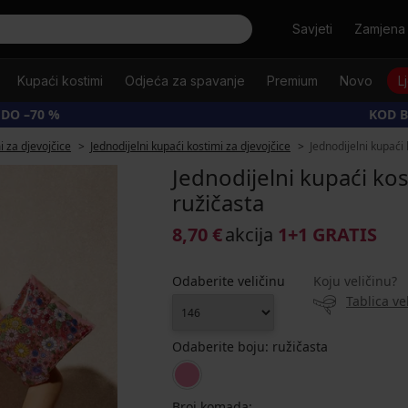
Tražiti
Savjeti
Zamjena 
Kupaći kostimi
Odjeća za spavanje
Premium
Novo
L
 DO –70 %
KOD B
i za djevojčice
Jednodijelni kupaći kostimi za djevojčice
Jednodijelni kupaći 
Jednodijelni kupaći kos
ružičasta
8,70 €
akcija
1+1 GRATIS
Odaberite veličinu
Koju veličinu?
Tablica ve
Odaberite boju:
ružičasta
Broj komada: