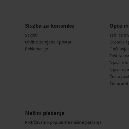
Služba za korisnike
Opće in
Savjeti
Tablice s 
Online zamjena i povrat
Dostava i
Reklamacije
Opći uvjet
Zaštita o
Izjava o k
Izjava o p
Često post
Što uradit
Načini plaćanja
Podržavamo popularne načine plaćanja