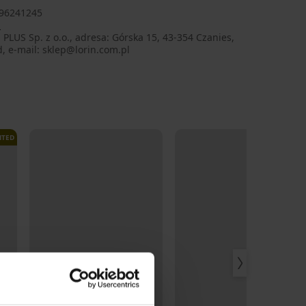
96241245
N
PLUS Sp. z o.o., adresa: Górska 15, 43-354 Czanies,
, e-mail: sklep@lorin.com.pl
ITED