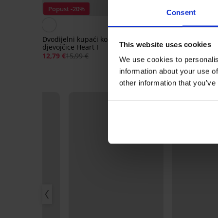
Popust -20%
Popust -30%
Consent
Dvodijelni kupaći kostim za
Dvodijelni kupaći kos
This website uses cookies
djevojčice Heart I
djevojčice Sea
12,79 €
15,99 €
11,19 €
15,99 €
We use cookies to personalis
information about your use of
other information that you’ve