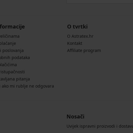
formacije
O tvrtki
veličinama
O Astratex.hr
 plaćanje
Kontakt
i poslovanja
Affiliate program
sobnih podataka
olačićima
ristupačnosti
avljana pitanja
i ako mi rublje ne odgovara
Nosači
Uvijek ispravni proizvodi i dostav