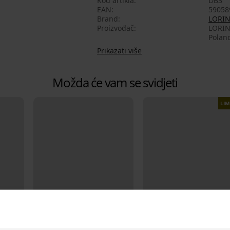
Kod artikla
DB3
EAN
59058
Brand
LORI
Proizvođač
LORIN 
Poland
Prikazati više
Možda će vam se svidjeti
LIM
1+1 GRATIS
1+1 GRATIS