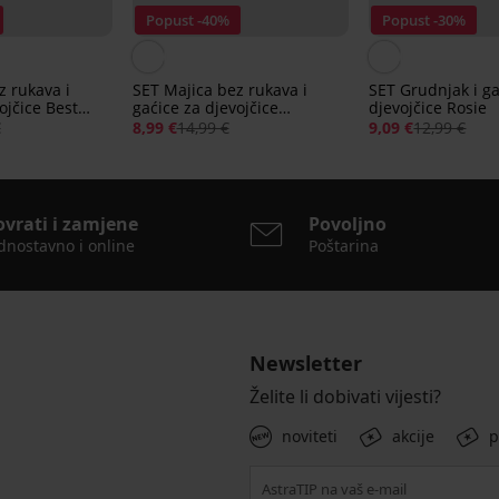
Popust -40%
Popust -30%
z rukava i
SET Majica bez rukava i
SET Grudnjak i ga
ojčice Best
gaćice za djevojčice
djevojčice Rosie
Bambolina
€
8,99 €
14,99 €
9,09 €
12,99 €
ovrati i zamjene
Povoljno
dnostavno i online
Poštarina
Newsletter
Želite li dobivati vijesti?
noviteti
akcije
p