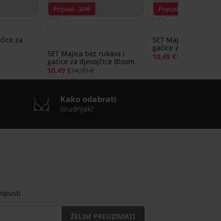
Popust -30%
Popust -30%
ćice za
SET Majica bez rukav
gaćice za djevojčice 
SET Majica bez rukava i
10,49 €
14,99 €
gaćice za djevojčice Bloom
10,49 €
14,99 €
Kako odabrati
Grudnjak?
opusti
ŽELIM PREUZIMATI