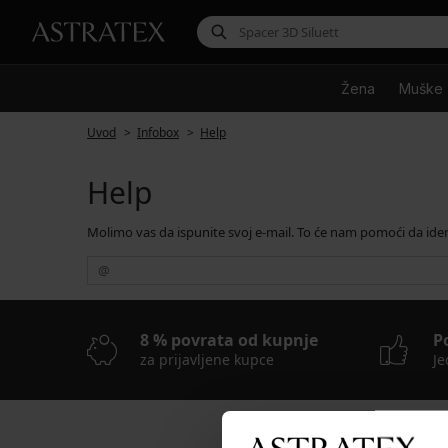
Žena
Muške
Uvod
Infobox
Help
Help
Molimo vas da ispunite svoj e-mail. To će nam pomoći da ide
8 % povrata od kupnje
P
za prijavljene kupce
Je