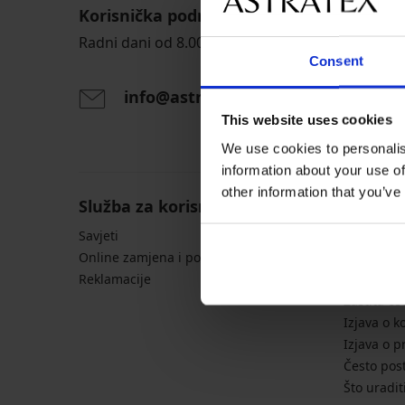
Korisnička podrška
Radni dani od 8.00 - 16.00
Consent
info@astratex.hr
This website uses cookies
We use cookies to personalis
information about your use of
other information that you’ve
Služba za korisnike
Opće in
Savjeti
Tablice s 
Online zamjena i povrat
Dostava i
Reklamacije
Opći uvjet
Zaštita o
Izjava o k
Izjava o p
Često post
Što uradit