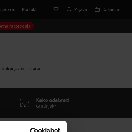
i povrat
Kontakt
Prijava
Košarica
jetna rasprodaja
m ili prijavom na račun.
Kako odabrati
Grudnjak?