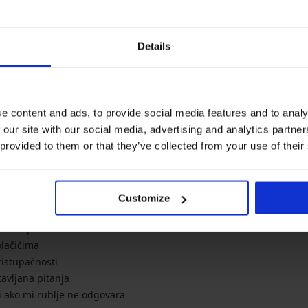
Newsletter
Želite li dobivati vijesti?
Details
noviteti
akcije
p
e content and ads, to provide social media features and to analy
 our site with our social media, advertising and analytics partn
 provided to them or that they’ve collected from your use of their
formacije
O tvrtki
veličinama
O Astratex.hr
 plaćanje
Kontakt
Customize
i poslovanja
Affiliate program
sobnih podataka
olačićima
ristupačnosti
avljana pitanja
i ako mi rublje ne odgovara