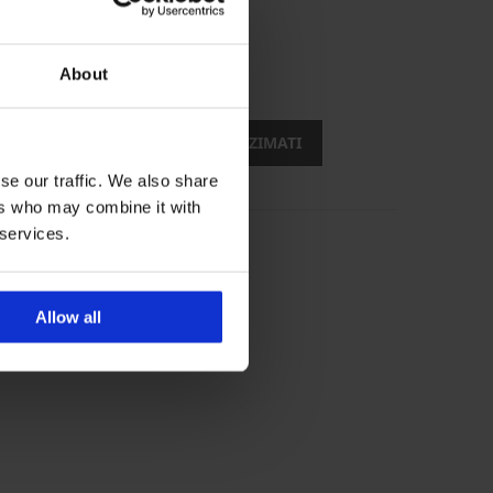
About
opusti
ŽELIM PREUZIMATI
se our traffic. We also share
ers who may combine it with
 services.
Allow all