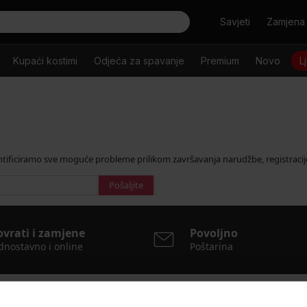
Tražiti
Savjeti
Zamjena 
Kupaći kostimi
Odjeća za spavanje
Premium
Novo
L
ntificiramo sve moguće probleme prilikom završavanja narudžbe, registracijo
ovrati i zamjene
Povoljno
dnostavno i online
Poštarina