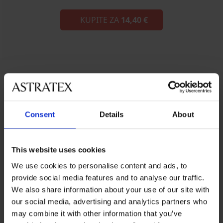
KUPITE ZA
14,40 €
Consent
Details
About
Spacer, bijela
Bijeli klasik možda nikada neće izaći iz mode i dočarati
This website uses cookies
čistoću.
We use cookies to personalise content and ads, to
provide social media features and to analyse our traffic.
KUPITE ZA
14,40 €
We also share information about your use of our site with
our social media, advertising and analytics partners who
may combine it with other information that you’ve