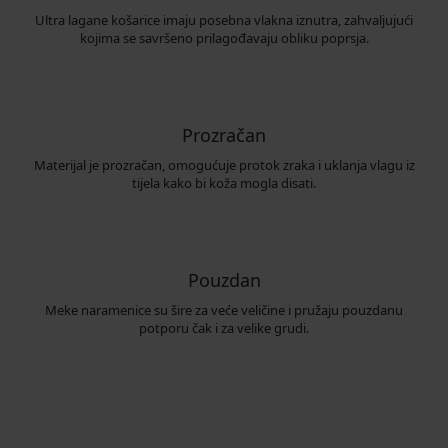
Ultra lagane košarice imaju posebna vlakna iznutra, zahvaljujući
kojima se savršeno prilagođavaju obliku poprsja.
Prozračan
Materijal je prozračan, omogućuje protok zraka i uklanja vlagu iz
tijela kako bi koža mogla disati.
Pouzdan
Meke naramenice su šire za veće veličine i pružaju pouzdanu
potporu čak i za velike grudi.