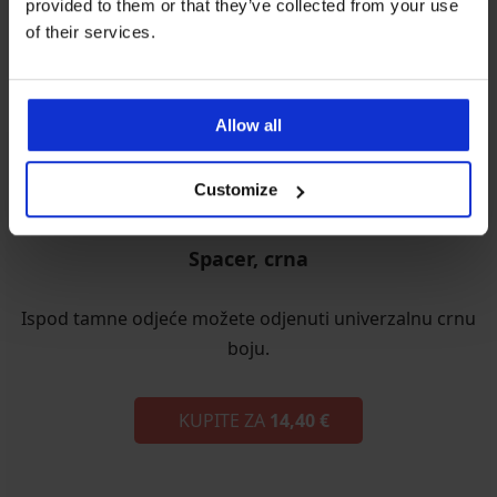
provided to them or that they’ve collected from your use
of their services.
Allow all
Customize
Spacer, crna
Ispod tamne odjeće možete odjenuti univerzalnu crnu
boju.
KUPITE ZA
14,40 €