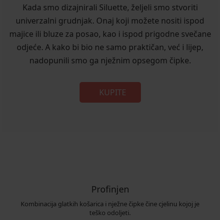
Kada smo dizajnirali Siluette, željeli smo stvoriti
univerzalni grudnjak. Onaj koji možete nositi ispod
majice ili bluze za posao, kao i ispod prigodne svečane
odjeće. A kako bi bio ne samo praktičan, već i lijep,
nadopunili smo ga nježnim opsegom čipke.
KUPITE
Profinjen
Kombinacija glatkih košarica i nježne čipke čine cjelinu kojoj je
teško odoljeti.