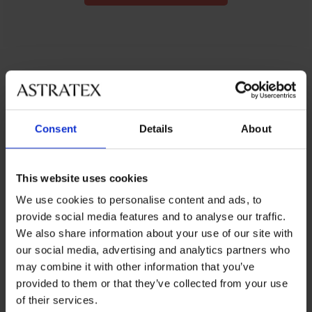
Siluette, Crvena
Consent
Details
About
Ispod tamne odjeće ne morate nositi samo crno.
This website uses cookies
Pokušajte seksi crveno.
We use cookies to personalise content and ads, to
provide social media features and to analyse our traffic.
KUPITE ZA
12,00 €
We also share information about your use of our site with
our social media, advertising and analytics partners who
may combine it with other information that you’ve
provided to them or that they’ve collected from your use
of their services.