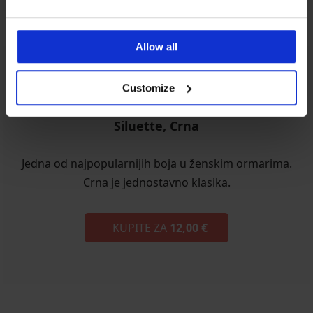
Allow all
Customize
Siluette, Crna
Jedna od najpopularnijih boja u ženskim ormarima.
Crna je jednostavno klasika.
KUPITE ZA
12,00 €