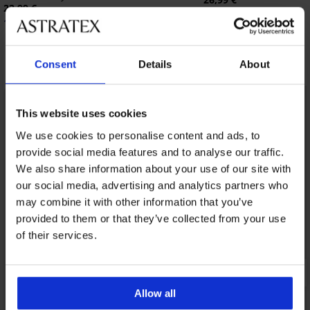
22,99 €
15,11 €
kod:
GET20
18,39 €
kod:
GET20
Otkrijte slične komade
Consent
Details
About
This website uses cookies
We use cookies to personalise content and ads, to
provide social media features and to analyse our traffic.
We also share information about your use of our site with
our social media, advertising and analytics partners who
may combine it with other information that you’ve
provided to them or that they’ve collected from your use
of their services.
Allow all