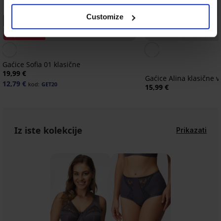
Customize
-20% GET20
3+1 GRATIS
Popust -20%
Bestseller
Gaćice Sofia 01 klasične
19,99 €
Gaćice Alina klasične v
12,79 €
kod:
GET20
15,99 €
Iz iste kolekcije
Prikazati