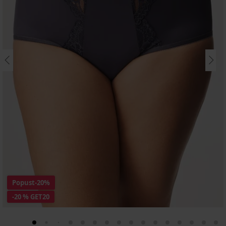
Popust
-20%
-20 % GET20