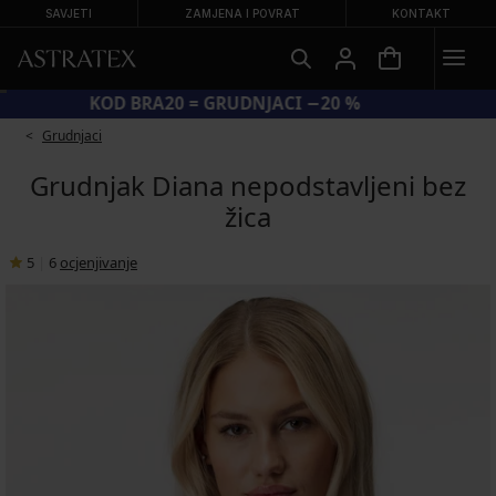
SAVJETI
ZAMJENA I POVRAT
KONTAKT
KOD BRA20 = GRUDNJACI −20 %
Grudnjaci
Grudnjak Diana nepodstavljeni bez
žica
5
|
6
ocjenjivanje