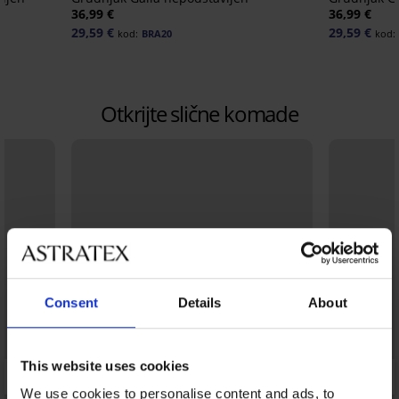
36,99 €
36,99 €
29,59 €
29,59 €
kod:
BRA20
kod:
Otkrijte slične komade
Consent
Details
About
This website uses cookies
We use cookies to personalise content and ads, to