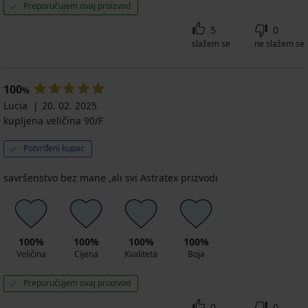
Preporučujem ovaj proizvod
5
0
slažem se
ne slažem se
100
%
Lucia
20. 02. 2025
kupljena veličina 90/F
Potvrđeni kupac
savršenstvo bez mane ,ali svi Astratex prizvodi
100%
100%
100%
100%
Veličina
Cijena
Kvaliteta
Boja
Preporučujem ovaj proizvod
0
0