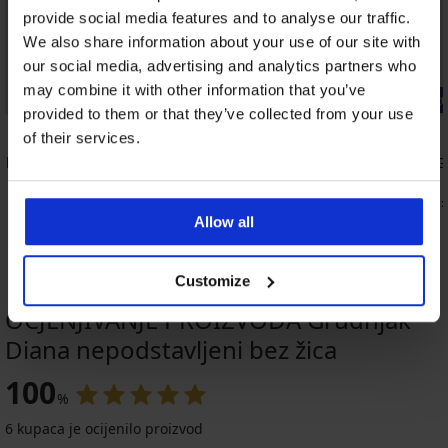
provide social media features and to analyse our traffic.
We also share information about your use of our site with
our social media, advertising and analytics partners who
may combine it with other information that you’ve
Popust -50%
-20% BRA20
provided to them or that they’ve collected from your use
5
5
of their services.
 bez žica
2PACK Podsuknja Comfort Line
Grudnjak G
20,50 €
20,99 €
40,99 €
16,79 €
kod:
Allow all
Customize
OCJENJIVANJE PROIZVODA Grudnjak
Diana nepodstavljeni bez žica
-20 % BRA20
-20 % BRA20
-20 % BRA20
-20 % BRA20
-20 % BRA20
Rasprodaja
-20 % BRA20
Rasprodaja
Rasprodaja
Rasprodaja
-30%
-20 % BRA20
-50%
-20 % BRA20
-50%
-50%
-70%
100
LIMITED
LIMITED
LIMITED
LIMITED
LIMITED
%
5
4,7
5
4,5
4,9
4,5
5
6 kupaca je ocijenilo proizvod
Grudnjak
Grudnjak
Grudnjak