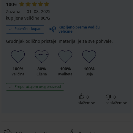
100
%
Zuzana
01. 08. 2025
kupljena veličina 80/G
Kupljeno prema vodiču
Potvrđeni kupac
veličine
Grudnjak odlično pristaje, materijal je za sve pohvale.
100%
80%
100%
100%
Veličina
Cijena
Kvaliteta
Boja
Preporučujem ovaj proizvod
0
0
slažem se
ne slažem se