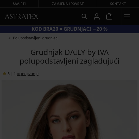
SAVJETI
ZAMJENA I POVRAT
KONTAKT
KOD BRA20 = GRUDNJACI −20 %
Polupodstavljeni grudnjaci
Grudnjak DAILY by IVA
polupodstavljeni zaglađujući
5
|
1
ocjenjivanje