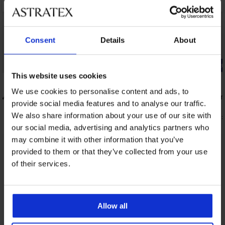
Consent
Details
About
-20% BRA20
-20% BRA20
This website uses cookies
5
5
We use cookies to personalise content and ads, to
Millie
Grudnjak za smanjivanje grudi Honey
Grudnjak Ir
provide social media features and to analyse our traffic.
nepodstavljeni
41,99 €
57,99 €
We also share information about your use of our site with
33,59 €
kod:
46,39 €
kod:
BRA20
our social media, advertising and analytics partners who
may combine it with other information that you’ve
provided to them or that they’ve collected from your use
Iz iste kolekcije
Prikazati
of their services.
Allow all