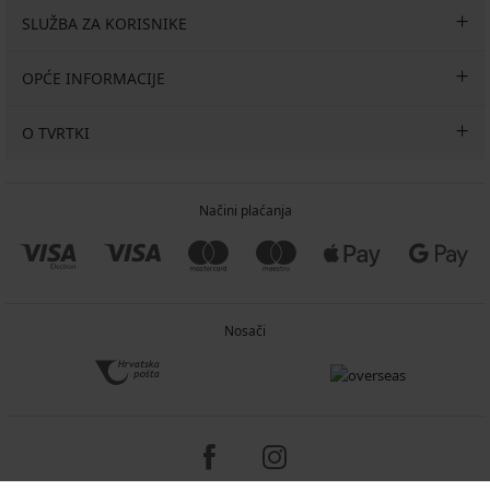
SLUŽBA ZA KORISNIKE
OPĆE INFORMACIJE
O TVRTKI
Načini plaćanja
Nosači