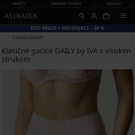
SAVJETI
ZAMJENA I POVRAT
KONTAKT
KOD BRA20 = GRUDNJACI −20 %
S visokim strukom
Klasične gaćice DAILY by IVA s visokim
strukom