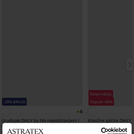
Rasprodaja
-20% BRA20
Popust -60%
5
Grudnjak DAILY by IVA nepodstavljeni I
Klasične gaćice DAILY 
41,99 €
11,20 €
27,99 €
33,59 €
kod:
BRA20