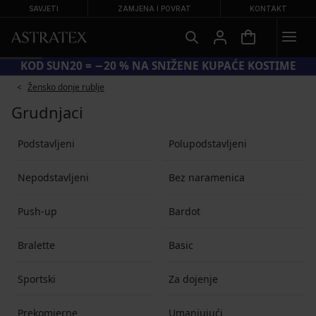
SAVJETI
ZAMJENA I POVRAT
KONTAKT
KOD SUN20 = −20 % NA SNIŽENE KUPAĆE KOSTIME
Žensko donje rublje
Grudnjaci
Podstavljeni
Polupodstavljeni
Nepodstavljeni
Bez naramenica
Push-up
Bardot
Bralette
Basic
Sportski
Za dojenje
Prekomjerne
Umanjujući