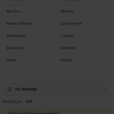
Bez žica
Bešavni
Nakon ablacije
Za ljepljenje
Bambusovi
Ćipkasti
Zavodljivo
Svadbeni
Paketi
Dodaci
FILTRIRANJE
Poredaj po:
TOP
Traženi sadržaj nije pronađen.