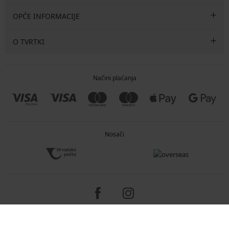
OPĆE INFORMACIJE
O TVRTKI
Načini plaćanja
Nosači
Copyright 2005-2026 © ASTRATEX a.s.
Programia - e-commerce solutions