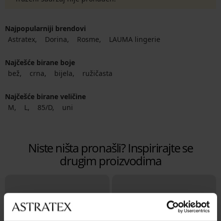
Najpopularniji brendovi
Astratex
Dorina
Rosme
LAUMA lingerie
Najčešće birane boje
bež
crna
bijela
ružičasta
Najčešće birane veličine
M
L
85/D
uni
Niste ništa pronašli? Inspirirajte se
drugim proizvodima