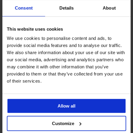
Consent
Details
About
This website uses cookies
We use cookies to personalise content and ads, to
provide social media features and to analyse our traffic.
We also share information about your use of our site with
our social media, advertising and analytics partners who
Bestseller
Bestseller
may combine it with other information that you’ve
4,6
4,7
provided to them or that they’ve collected from your use
Grudnjak Simplicity T-Shirt Bra
Grudnjak Maia 4D zaglađujući
of their services.
podstavljeni
41,99 €
20,99 €
Allow all
Customize