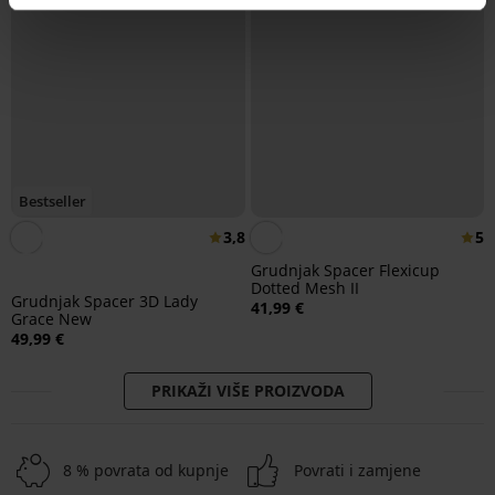
Bestseller
3,8
5
Grudnjak Spacer Flexicup
Dotted Mesh II
Grudnjak Spacer 3D Lady
41,99 €
Grace New
49,99 €
PRIKAŽI VIŠE PROIZVODA
8 % povrata od kupnje
Povrati i zamjene