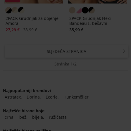
2PACK Grudnjak za dojenje
2PACK Grudnjak Flexi
Amora
Bandeau II bešavni
Popust
Prvobitna cijena
27,29 €
38,99 €
35,99 €
SLJEDEĆA STRANICA
Stránka 1/2
Najpopularniji brendovi
Astratex
Dorina
Ecorie
Hunkemöller
Najčešće birane boje
crna
bež
bijela
ružičasta
Najčešće birane veličine