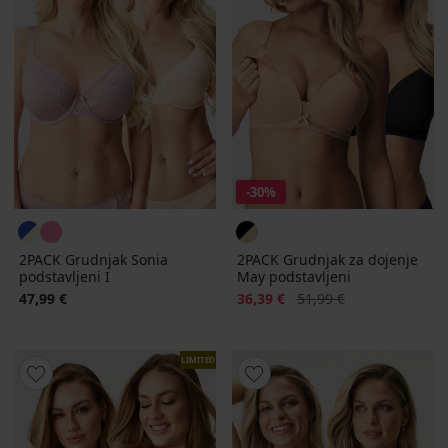
-30%
2PACK Grudnjak Sonia
2PACK Grudnjak za dojenje
podstavljeni I
May podstavljeni
Popust
Prvobitna cijena
47,99 €
36,39 €
51,99 €
LIMITED