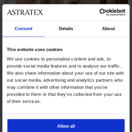
Consent
Details
About
This website uses cookies
2PACK Grudnjak Flexi Zoe
2PACK Grudnjak Flexi Zoe
We use cookies to personalise content and ads, to
nepodstavljeni bešavni
nepodstavljeni bešavni
provide social media features and to analyse our traffic.
34,99 €
34,99 €
We also share information about your use of our site with
our social media, advertising and analytics partners who
may combine it with other information that you’ve
provided to them or that they’ve collected from your use
of their services.
Allow all