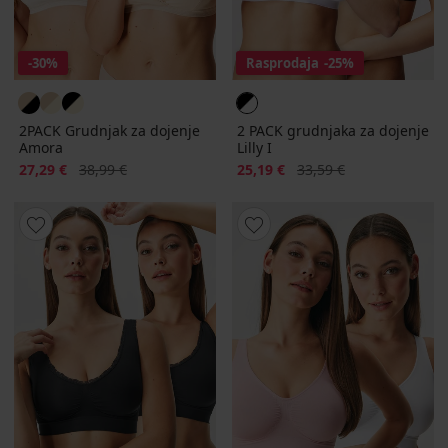
-30%
Rasprodaja
-25%
2PACK Grudnjak za dojenje
2 PACK grudnjaka za dojenje
Amora
Lilly I
Popust
Prvobitna cijena
Popust
Prvobitna cijena
27,29 €
38,99 €
25,19 €
33,59 €