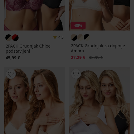
-30%
4,5
2PACK Grudnjak za dojenje
2PACK Grudnjak Chloe
Amora
podstavljeni
Popust
Prvobitna cijena
27,29 €
38,99 €
45,99 €