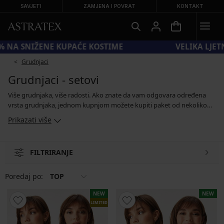
SAVJETI
ZAMJENA I POVRAT
KONTAKT
KOD SUN20 = −20 % NA SNIŽENE KUPAĆE KOSTIME
Grudnjaci
Grudnjaci - setovi
Više grudnjaka, više radosti. Ako znate da vam odgovara određena
vrsta grudnjaka, jednom kupnjom možete kupiti paket od nekoliko
komada i to po povoljnijoj cijeni. Set obično sadrži dva ili tri grudnjaka,
Prikazati više
koji su obično identičnog kroja, ali različito obojeni ili se razlikuju u
malim detaljima i nadopunjuju. U našoj ponudi u kompletu ćete
pronaći Bralette podstavljene, nepodstavljene ili Push-Up grudnjake.
FILTRIRANJE
Poredaj po:
TOP
NEW
NEW
LIMITED