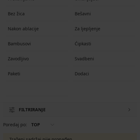
Bez žica
Bešavni
Nakon ablacije
Za ljepljenje
Bambusovi
Ćipkasti
Zavodljivo
Svadbeni
Paketi
Dodaci
FILTRIRANJE
Poredaj po:
TOP
Traženi sadržaj nije pronađen.