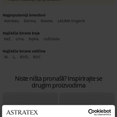
Najpopularniji brendovi
Astratex
Dorina
Rosme
LAUMA lingerie
Najčešće birane boje
bež
crna
bijela
ružičasta
Najčešće birane veličine
M
L
85/D
85/C
Niste ništa pronašli? Inspirirajte se
drugim proizvodima