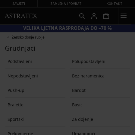
SAVJETI
ZAMJENA I POVRAT
KONTAKT
−20 %
VELIKA LJETNA RASPRODAJA 
Žensko donje rublje
Grudnjaci
Podstavljeni
Polupodstavljeni
Nepodstavljeni
Bez naramenica
Push-up
Bardot
Bralette
Basic
Sportski
Za dojenje
Prekomjerne
Umanjujući