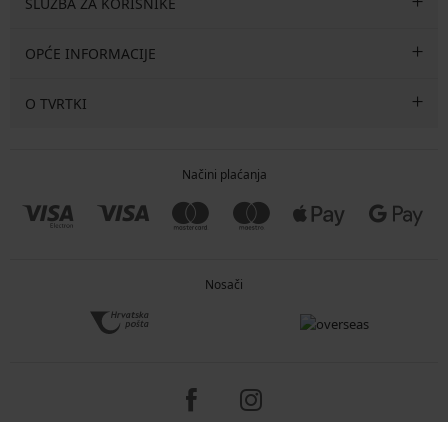
SLUŽBA ZA KORISNIKE
OPĆE INFORMACIJE
O TVRTKI
Načini plaćanja
Nosači
Copyright 2005-2026 © ASTRATEX a.s.