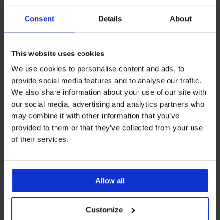
Consent
Details
About
This website uses cookies
We use cookies to personalise content and ads, to
provide social media features and to analyse our traffic.
We also share information about your use of our site with
Bestseller
-20% BRA20
our social media, advertising and analytics partners who
may combine it with other information that you’ve
4,7
4,8
provided to them or that they’ve collected from your use
Grudnjak Maia 4D zaglađujući
of their services.
41,99 €
Grudnjak Maia 4D Soft Control
Deluxe podstavljeni
41,99 €
33,59 €
kod:
BRA20
Allow all
Customize