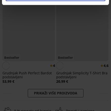
Bestseller
Bestseller
4
4,6
Grudnjak Push Perfect Bardot
Grudnjak Simplicity T-Shirt Bra
podstavljeni
podstavljeni
53,99 €
20,99 €
PRIKAŽI VIŠE PROIZVODA
8 % povrata od kupnje
Povrati i zamjene