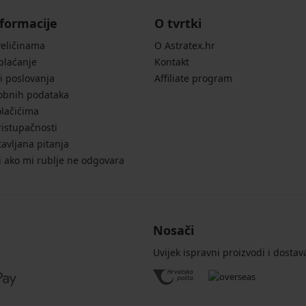
formacije
O tvrtki
veličinama
O Astratex.hr
 plaćanje
Kontakt
i poslovanja
Affiliate program
sobnih podataka
olačićima
ristupačnosti
avljana pitanja
i ako mi rublje ne odgovara
Nosači
Uvijek ispravni proizvodi i dostav