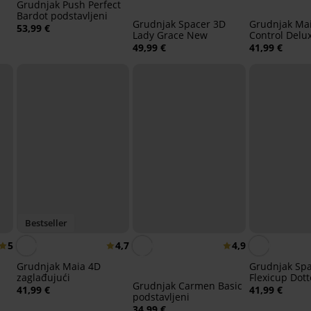
Grudnjak Push Perfect
Bardot podstavljeni
Grudnjak Spacer 3D
Grudnjak Mai
53,99 €
Lady Grace New
Control Delu
podstavljeni
49,99 €
41,99 €
Bestseller
5
4,7
4,9
Grudnjak Maia 4D
Grudnjak Sp
zaglađujući
Flexicup Dott
Grudnjak Carmen Basic
41,99 €
41,99 €
podstavljeni
34,99 €