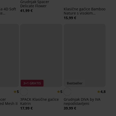
Grudnjak Spacer
Delicate Flower
a 4D Soft
Klasične gaćice Bamboo
41,99 €
xe
Nature s visokim
strukom
15,99 €
3+1 GRATIS
Bestseller
5
5
4,8
acer
3PACK Klasične gaćice
Grudnjak DIVA by IVA
ed Mesh II
Katrin
nepodstavljeni
17,99 €
39,99 €