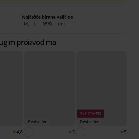
Najčešće birane veličine
M
L
85/D
uni
 drugim proizvodima
3+1 GRATIS
Bestseller
Bestseller
4,8
5
5