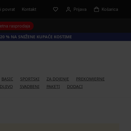
i povrat
Kontakt
Prijava
Košarica
jetna rasprodaja
20 % NA SNIŽENE KUPAĆE KOSTIME
BASIC
SPORTSKI
ZA DOJENJE
PREKOMJERNE
DLJIVO
SVADBENI
PAKETI
DODACI