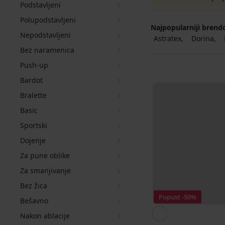
Podstavljeni
Polupodstavljeni
Najpopularniji brend
Nepodstavljeni
Astratex
Dorina
Bez naramenica
Push-up
Bardot
Bralette
Basic
Sportski
Dojenje
Za pune oblike
Za smanjivanje
Bez žica
Popust -50%
Bešavno
Nakon ablacije