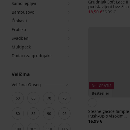
Grudnjak Soft Lace II
Samoljepljivi
podstavljeni bez žica
18,50 €
36,99 €
Bambusovo
Ćipkasti
Erotsko
Svadbeni
Multipack
Dodaci za grudnjake
Veličina
Veličina-Opseg
3+1 GRATIS
Bestseller
60
65
70
75
Stezne gaćice Simple
80
85
90
95
Push-Up s visokim
strukom
16,99 €
100
105
110
115