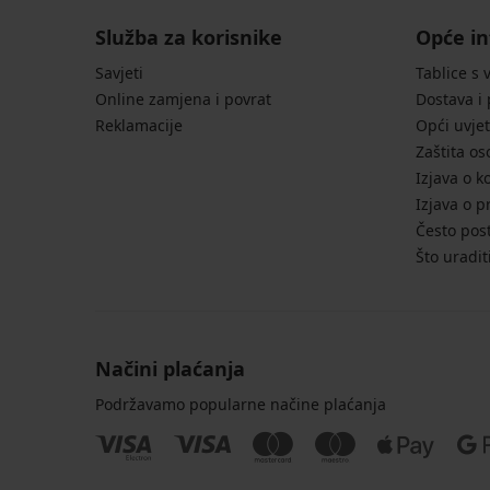
Služba za korisnike
Opće in
Savjeti
Tablice s 
Online zamjena i povrat
Dostava i
Reklamacije
Opći uvjet
Zaštita o
Izjava o k
Izjava o p
Često post
Što uradit
Načini plaćanja
Podržavamo popularne načine plaćanja