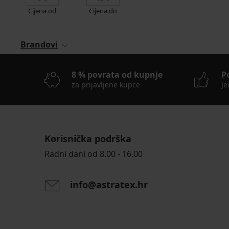
Cijena od
Cijena do
Brandovi
8 % povrata od kupnje
P
za prijavljene kupce
Je
Korisnička podrška
Radni dani od 8.00 - 16.00
info@astratex.hr