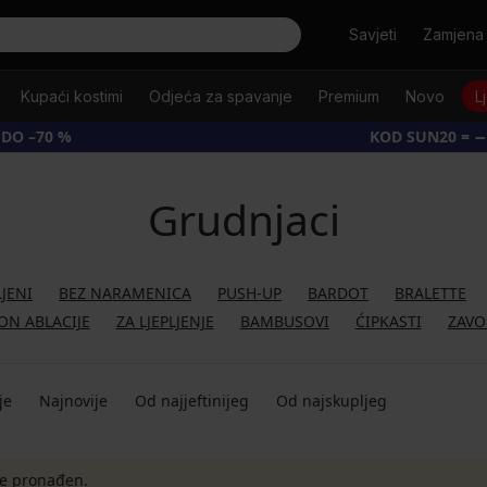
Tražiti
Savjeti
Zamjena 
Kupaći kostimi
Odjeća za spavanje
Premium
Novo
L
 DO –70 %
KOD SUN20 = −
Grudnjaci
JENI
BEZ NARAMENICA
PUSH-UP
BARDOT
BRALETTE
ON ABLACIJE
ZA LJEPLJENJE
BAMBUSOVI
ĆIPKASTI
ZAVO
je
Najnovije
Od najjeftinijeg
Od najskupljeg
je pronađen.