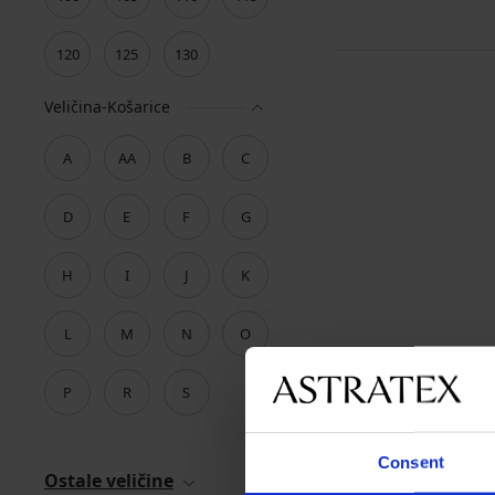
120
125
130
Veličina-Košarice
A
AA
B
C
D
E
F
G
H
I
J
K
L
M
N
O
P
R
S
Consent
Ostale veličine