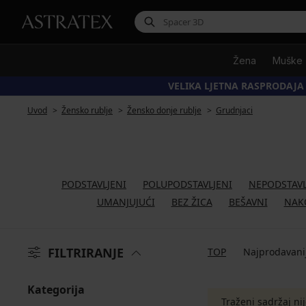
Žena
Muške
VELIKA LJETNA RASPRODAJA
Uvod
Žensko rublje
Žensko donje rublje
Grudnjaci
PODSTAVLJENI
POLUPODSTAVLJENI
NEPODSTAVL
UMANJUJUĆI
BEZ ŽICA
BEŠAVNI
NAK
FILTRIRANJE
TOP
Najprodavani
Kategorija
Traženi sadržaj ni