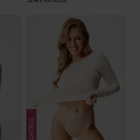
20,99 €
Kod
ALL25