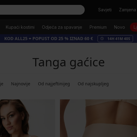
Tražiti
Savjeti
Zamjena 
Kupaći kostimi
Odjeća za spavanje
Premium
Novo
L
KOD ALL25 = POPUST OD 25 % IZNAD 60 €
14
H
41
M
38
S
Tanga gaćice
je
Najnovije
Od najjeftinijeg
Od najskupljeg