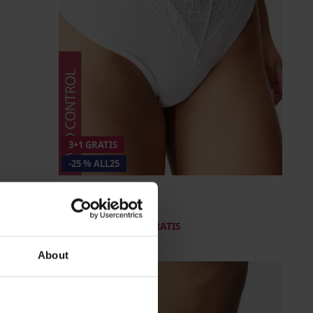
3+1 GRATIS
-25 % ALL25
Stezne tange Vena
27,99 €
akcija
3+1 GRATIS
20,99 €
Kod
ALL25
About