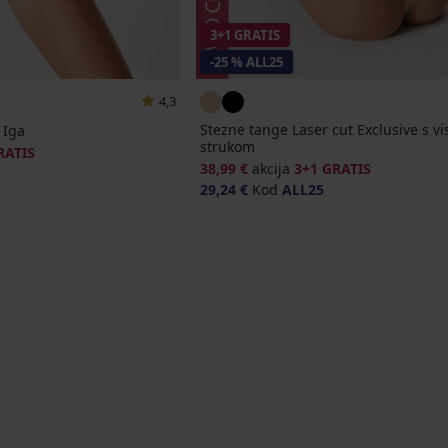
3+1 GRATIS
-25 % ALL25
4,3
Stezne tange Laser cut Exclusive s v
 Iga
strukom
RATIS
38,99 €
akcija
3+1 GRATIS
29,24 €
Kod
ALL25