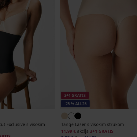
3+1 GRATIS
-25 % ALL25
ut Exclusive s visokim
Tange Laser s visokim strukom
11,99 €
akcija
3+1 GRATIS
RATIS