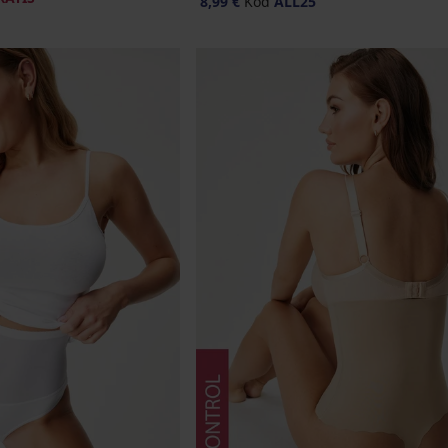
8,99 €
Kod
ALL25