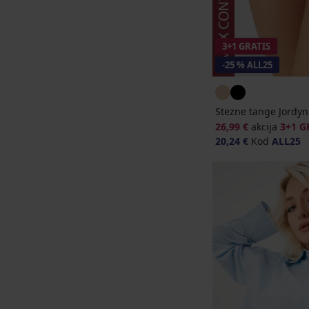
3+1 GRATIS
-25 % ALL25
Stezne tange Jordyn
26,99 €
akcija
3+1 G
20,24 €
Kod
ALL25