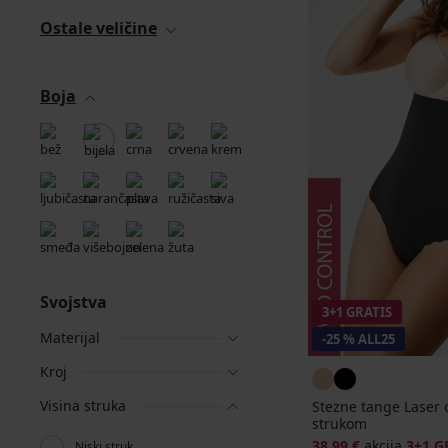
Ostale veličine
Boja
Svojstva
3+1 GRATIS
Materijal
-25 % ALL25
Kroj
Visina struka
Stezne tange Laser c
strukom
38,99 €
akcija
3+1 G
Niski struk