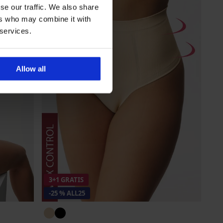
se our traffic. We also share
ers who may combine it with
 services.
Allow all
3+1 GRATIS
-25 % ALL25