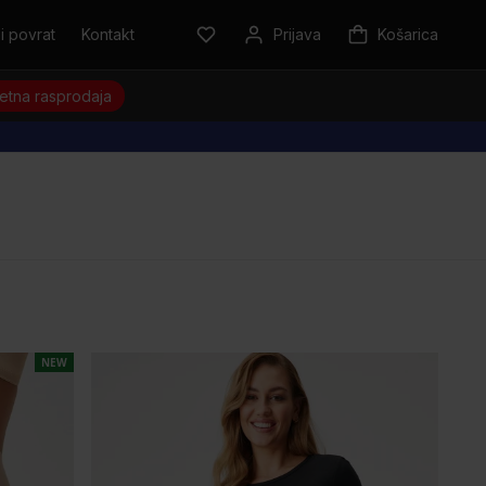
i povrat
Kontakt
Prijava
Košarica
jetna rasprodaja
NEW