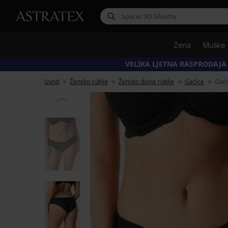
Žena
Muške
VELIKA LJETNA RASPRODAJA
Uvod
Žensko rublje
Žensko donje rublje
Gaćice
Gaći