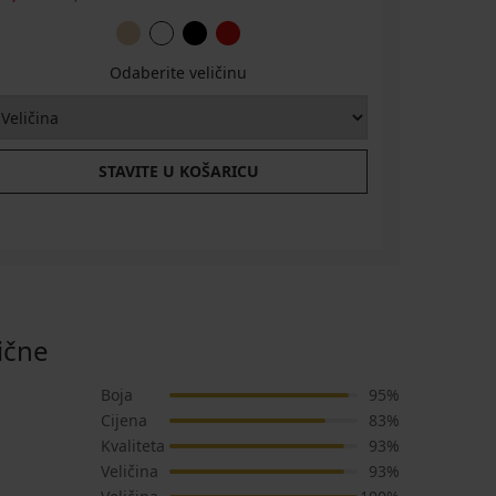
Odaberite veličinu
STAVITE U KOŠARICU
ične
Boja
95%
Cijena
83%
Kvaliteta
93%
Veličina
93%