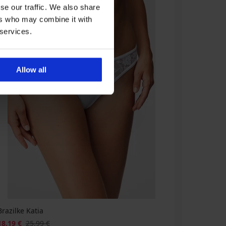
se our traffic. We also share
ers who may combine it with
 services.
Allow all
Brazilke Katia
18,19 €
25,99 €