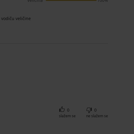
Veličina
100%
vodiču veličine
0
0
slažem se
ne slažem se