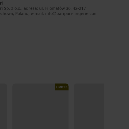
ri
ri Sp. z o.o., adresa: ul. Filomatów 36, 42-217
chowa, Poland, e-mail: info@paripari-lingerie.com
LIMITED