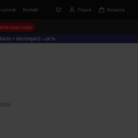
i povrat
Kontakt
Prijava
Košarica
jetna rasprodaja
RA20 = GRUDNJACI −20 %
ličina