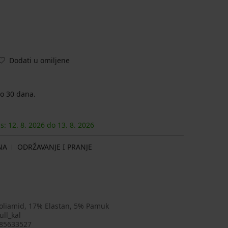
Dodati u omiljene
o 30 dana.
as:
12. 8.
2026
do
13. 8.
2026
NA
ODRŽAVANJE I PRANJE
oliamid, 17% Elastan, 5% Pamuk
ull_kal
85633527