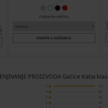
Odaberite veličinu
STAVITE U KOŠARICU
ENJIVANJE PROIZVODA Gaćice Katia klas
5
1x
4
0x
3
0x
2
0x