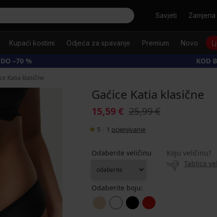
Tražiti
Savjeti
Zamjena 
Kupaći kostimi
Odjeća za spavanje
Premium
Novo
L
 DO –70 %
KOD B
ce Katia klasične
Gaćice Katia klasične
15,59 €
25,99 €
5
|
1
ocjenjivanje
Odaberite veličinu
Koju veličinu?
Tablica ve
Odaberite boju: