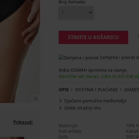
Broj komada:
STAVITE U KOŠARICU
Zamjena i povrat d
Roba ODMAH spremna za slanje.
Naručite već danas, roba će biti kod v
OPIS
DOSTAVA I PLAĆANJE
ZAMJE
Ojačano pamučno međunožje
Glatki stražnji dio
Prikazati
Materijal
78% P
Kod artikla
KatiaF
EAN
59018