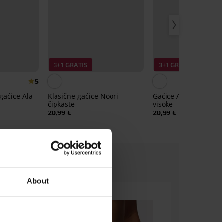
3+1 GRATIS
3+1 GRATIS
5
aćice Ala
Klasične gaćice Noori
Gaćice Anastasia kla
čipkaste
visoke
20,99 €
20,99 €
About