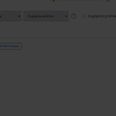
1
0x
Kupljeno prema 
tvrđeni kupac