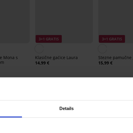
3+1 GRATIS
3+1 GRATIS
ce Mona s
Klasične gaćice Laura
Stezne pamučne g
om
14,99 €
15,99 €
Iz iste kolekcije
Details