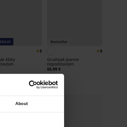
 BRA20
Bestseller
5
5
ak Abby
Grudnjak Jeanne
tavljen
nepodstavljen
€
55,99 €
€
kod:
BRA20
About