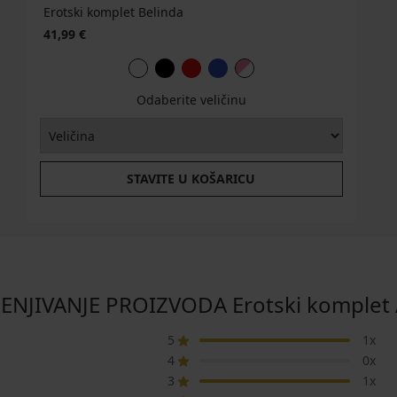
Erotski komplet Belinda
41,99 €
Odaberite veličinu
STAVITE U KOŠARICU
ENJIVANJE PROIZVODA Erotski komplet
5
1x
4
0x
3
1x