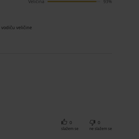
Veličina
93%
vodiču veličine
0
0
slažem se
ne slažem se