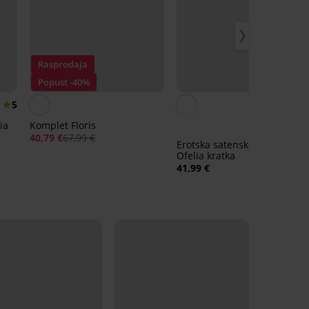
Rasprodaja
Popust -40%
5
ia
Komplet Floris
40,79 €
67,99 €
Erotska satenska spavaćica
Ofelia kratka
41,99 €