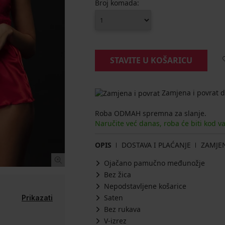
Broj komada:
STAVITE U KOŠARICU
Zamjena i povrat d
Roba ODMAH spremna za slanje.
Naručite već danas, roba će biti kod v
OPIS
DOSTAVA I PLAĆANJE
ZAMJE
Ojačano pamučno međunožje
Bez žica
Nepodstavljene košarice
Saten
Prikazati
Bez rukava
V-izrez