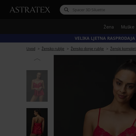
Žena
Muške
VELIKA LJETNA RASPRODAJA
Uvod
Žensko rublje
Žensko donje rublje
Ženski kompleti