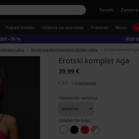
Tražiti
Savjeti
Zamjena 
Kupaći kostimi
Odjeća za spavanje
Premium
Novo
L
 DO –70 %
KOD B
 donjeg rublja
Ženski svadbeni kompleti donjeg rublja
Erotski komplet Aga
Erotski komplet Aga
39,99 €
3,7
|
2
ocjenjivanje
Odaberite veličinu
Odaberite boju: