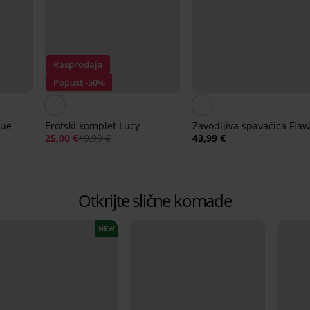
Rasprodaja
Popust -50%
que
Erotski komplet Lucy
Zavodljiva spavaćica Flaw
25,00 €
49,99 €
43,99 €
Otkrijte slične komade
NEW