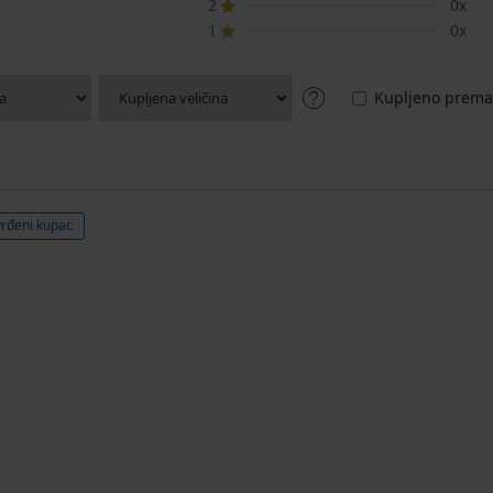
2
0x
1
0x
Kupljeno prema 
vrđeni kupac