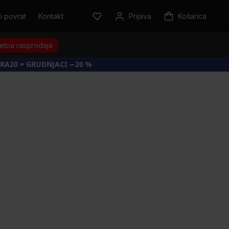
i povrat
Kontakt
Prijava
Košarica
jetna rasprodaja
RA20 = GRUDNJACI −20 %