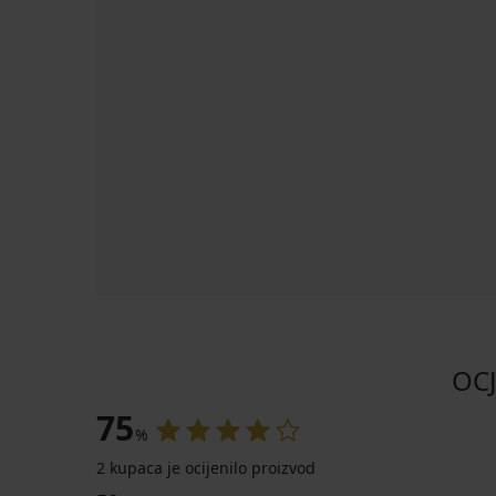
OCJ
75
%
2 kupaca je ocijenilo proizvod