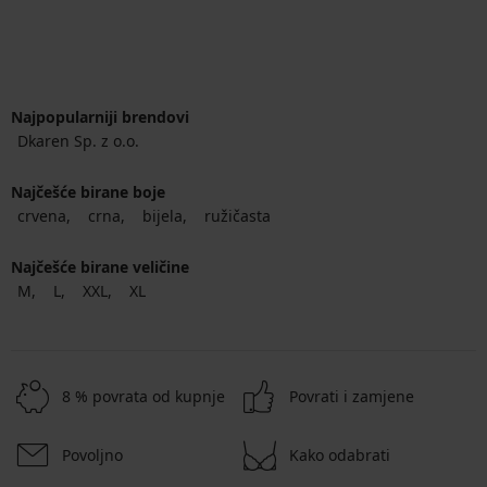
Najpopularniji brendovi
Dkaren Sp. z o.o.
Najčešće birane boje
crvena
crna
bijela
ružičasta
Najčešće birane veličine
M
L
XXL
XL
8 % povrata od kupnje
Povrati i zamjene
Povoljno
Kako odabrati