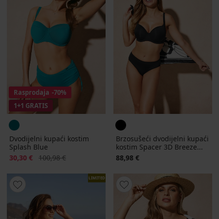
Rasprodaja
-70%
1+1 GRATIS
Dvodijelni kupaći kostim
Brzosušeći dvodijelni kupaći
Splash Blue
kostim Spacer 3D Breeze...
Popust
Prvobitna cijena
30,30 €
100,98 €
88,98 €
LIMITED