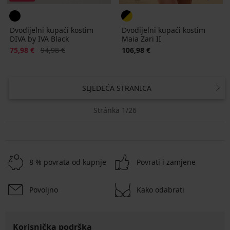
Dvodijelni kupaći kostim
Dvodijelni kupaći kostim
DIVA by IVA Black
Maia Zari II
Popust
Prvobitna cijena
75,98 €
94,98 €
106,98 €
SLJEDEĆA STRANICA
Stránka 1/26
8 % povrata od kupnje
Povrati i zamjene
Povoljno
Kako odabrati
Korisnička podrška