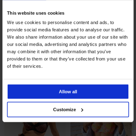
This website uses cookies
We use cookies to personalise content and ads, to
provide social media features and to analyse our traffic.
We also share information about your use of our site with
-50%
our social media, advertising and analytics partners who
may combine it with other information that you’ve
provided to them or that they’ve collected from your use
Brzosušeći dvodijelni kupaći
Dvodijelni kupaći kostim
kostim Spacer Flowerk...
Satin Black I
of their services.
Popust
Prvobitna cijena
51,49 €
102,98 €
51,98 €
LIMITED
LIMITED
Allow all
Customize