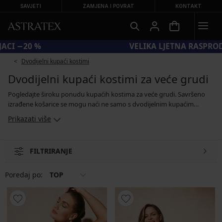
SAVJETI
ZAMJENA I POVRAT
KONTAKT
KOD BRA20 = GRUDNJACI −20 %
Dvodijelni kupaći kostimi
Dvodijelni kupaći kostimi za veće grudi
Pogledajte široku ponudu kupaćih kostima za veće grudi. Savršeno
izrađene košarice se mogu naći ne samo s dvodijelnim kupaćim
kostimima za punije grudi, već i s tankini kupaćim kostimima i
Prikazati više
jednodijelnim modelima dizajniranim za vlasnice bujnih grudi. Svi
kupaći kostime iz naše ponude zadovoljavaju povećane zahtjeve za
savršeno razrađenim krojem i kvalitetnim materijalom koji ne gubi
FILTRIRANJE
svojstva ni u mokrom stanju.
Poredaj po:
TOP