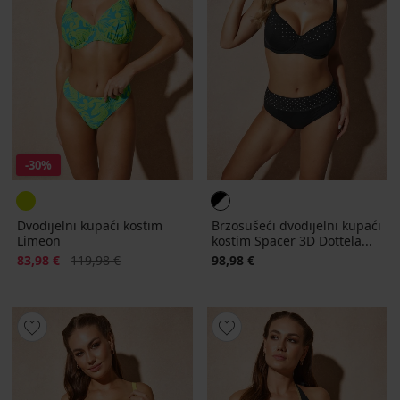
-30%
Dvodijelni kupaći kostim
Brzosušeći dvodijelni kupaći
Limeon
kostim Spacer 3D Dottela...
Popust
Prvobitna cijena
83,98 €
119,98 €
98,98 €