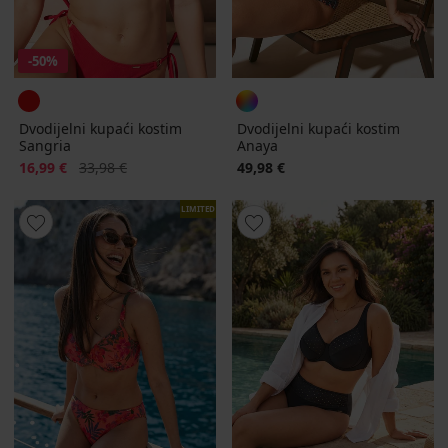
-50%
Dvodijelni kupaći kostim
Dvodijelni kupaći kostim
Sangria
Anaya
Popust
Prvobitna cijena
16,99 €
33,98 €
49,98 €
LIMITED