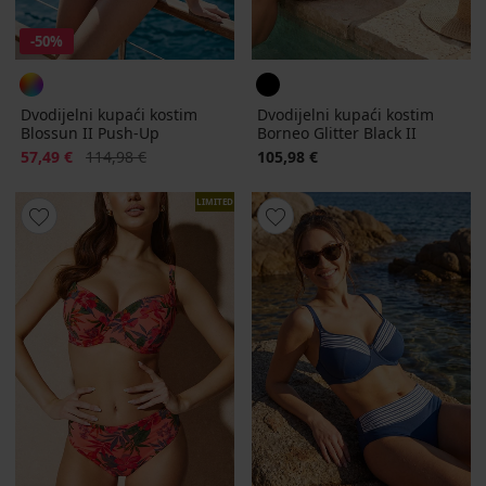
-50%
Dvodijelni kupaći kostim
Dvodijelni kupaći kostim
Blossun II Push-Up
Borneo Glitter Black II
Popust
Prvobitna cijena
57,49 €
114,98 €
105,98 €
LIMITED