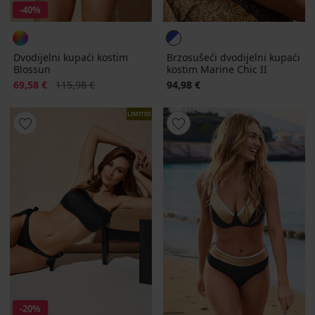
-40%
Dvodijelni kupaći kostim
Brzosušeći dvodijelni kupaći
Blossun
kostim Marine Chic II
Popust
Prvobitna cijena
69,58 €
115,98 €
94,98 €
LIMITED
-20%