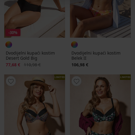
-30%
Dvodijelni kupaći kostim
Dvodijelni kupaći kostim
Desert Gold Big
Belek II
Popust
Prvobitna cijena
77,68 €
110,98 €
106,98 €
LIMITED
LIMITED