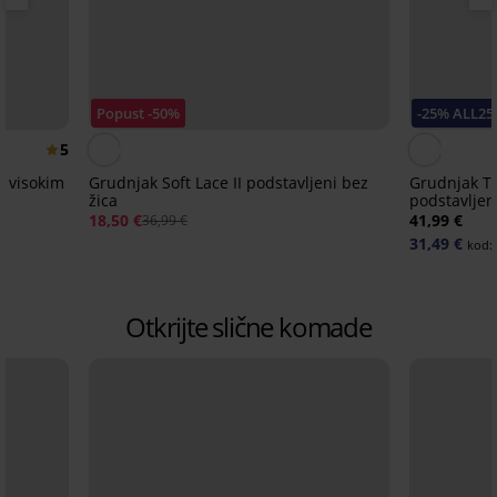
Popust -50%
-25% ALL25
5
s visokim
Grudnjak Soft Lace II podstavljeni bez
Grudnjak T
žica
podstavljen
18,50 €
41,99 €
36,99 €
31,49 €
kod:
Otkrijte slične komade