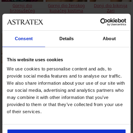
Gornji dio
Gornji dio ženskog
Donji dio bikinija
brzosušećeg
kupaćeg kostima
Zari
kupaćeg kostima
Vacanze Leopard
18,50 €
Spacer Sunkiss I
24,60 €
41,99 €
Consent
Details
About
This website uses cookies
We use cookies to personalise content and ads, to
provide social media features and to analyse our traffic.
We also share information about your use of our site with
our social media, advertising and analytics partners who
may combine it with other information that you’ve
Gornji dio kupaćeg
Gornji dio ženskog
kostima Maia Zari II
kupaćeg kostima Lili
provided to them or that they’ve collected from your use
73,99 €
51,79 €
of their services.
OPIS