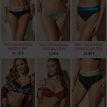
Donji dio kupaćeg
Donji dio kupaćeg
Donji dio kupaćeg
kostima Zari
kostima Adjoa
kostima Ezer Blue
31,19 €
5,10 €
32,99 €