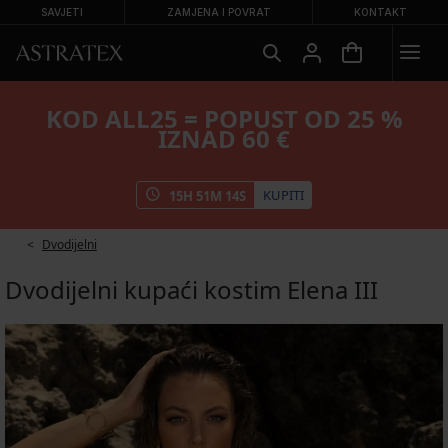
SAVJETI
ZAMJENA I POVRAT
KONTAKT
KOD ALL25 = POPUST OD 25 %
IZNAD 60 €
KUPITI
15
H
51
M
14
S
Dvodijelni
Dvodijelni kupaći kostim Elena III