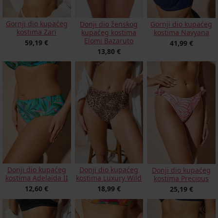
Gornji dio kupaćeg
Donji dio ženskog
Gornji dio kupaćeg
kostima Zari
kupaćeg kostima
kostima Navyana
Elomi Bazaruto
59,19 €
41,99 €
13,80 €
Donji dio kupaćeg
Donji dio kupaćeg
Donji dio kupaćeg
kostima Adelaida II
kostima Luxury Wild
kostima Precious
12,60 €
18,99 €
25,19 €