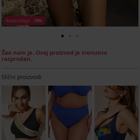
Rasprodaja
-70%
Žao nam je. Ovaj proizvod je trenutno
rasprodan.
Slični proizvodi