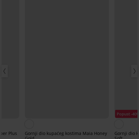
Popust -40
per Plus
Gornji dio kupaćeg kostima Maia Honey
Gornji dio 
Gold
Soft