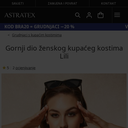
SAVJETI
ZAMJENA I POVRAT
KONTAKT
KOD BRA20 = GRUDNJACI −20 %
Grudnjaci s kupaćim kostimima
Gornji dio ženskog kupaćeg kostima
Lili
5
|
2
ocjenjivanje