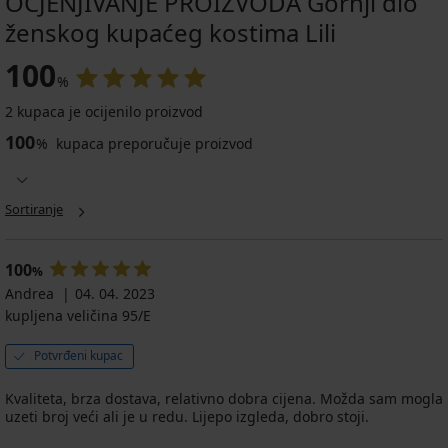
OCJENJIVANJE PROIZVODA Gornji dio
ženskog kupaćeg kostima Lili
100
%
2 kupaca je ocijenilo proizvod
100
%
kupaca preporučuje proizvod
Sortiranje
100
%
Andrea
04. 04. 2023
kupljena veličina 95/E
Potvrđeni kupac
Kvaliteta, brza dostava, relativno dobra cijena. Možda sam mogla
uzeti broj veći ali je u redu. Lijepo izgleda, dobro stoji.