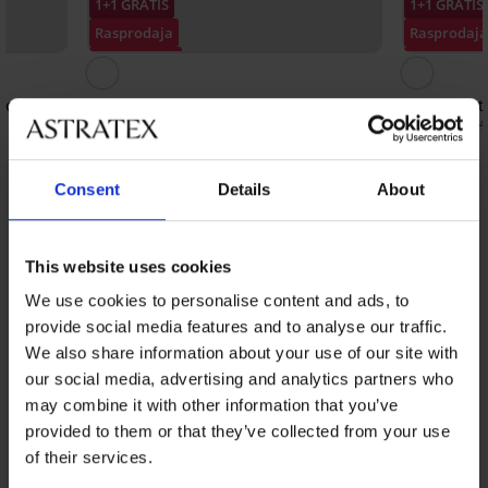
1+1 GRATIS
1+1 GRATIS
Rasprodaja
Rasprodaj
Popust -50%
Popust -70
 Honey
Gornji dio kupaćeg kostima Auralux III
Gornji dio t
34,99 €
26,10 €
69,99 €
86,99
Consent
Details
About
Iz iste kolekcije
Prikazati
This website uses cookies
We use cookies to personalise content and ads, to
provide social media features and to analyse our traffic.
We also share information about your use of our site with
our social media, advertising and analytics partners who
may combine it with other information that you’ve
provided to them or that they’ve collected from your use
of their services.