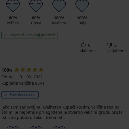
80%
80%
100%
100%
Veličina
Cijena
Kvaliteta
Boja
Preporučujem ovaj proizvod
0
0
slažem se
ne slažem se
100
%
Eldina
01. 09. 2022
kupljena veličina 85/H
Potvrđeni kupac
Jako sam zadovoljna, kvalitetan kupaći kostim, veličina realna.
Što mi je najbitnije prilagođena je stvarno veličini grudi, pruža
odličnu potporu kako i treba biti.