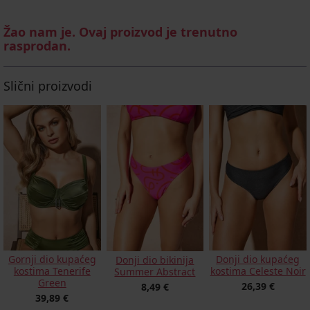
Žao nam je. Ovaj proizvod je trenutno
rasprodan.
Slični proizvodi
Gornji dio kupaćeg
Donji dio kupaćeg
Donji dio bikinija
kostima Tenerife
kostima Celeste Noir
Summer Abstract
Green
26,39 €
8,49 €
39,89 €