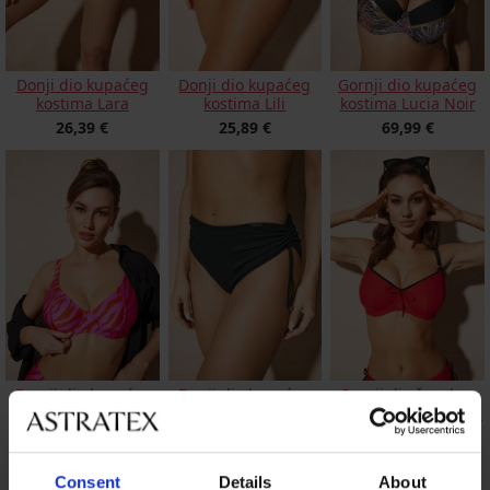
Donji dio kupaćeg
Gornji dio kupaćeg
Donji dio kupaćeg
kostima Lara
kostima Lucia Noir
kostima Lili
26,39 €
69,99 €
25,89 €
Gornji dio kupaćeg
Donji dio kupaćeg
Gornji dio ženskog
kostima Glowtide III
kostima Spacer 3D
kupaćeg kostima Lili
Simply Black
24,99 €
51,79 €
23,09 €
Consent
Details
About