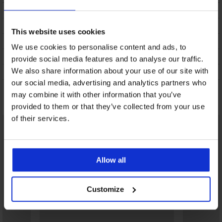
OPIS
DOSTAVA I PLAĆANJE
This website uses cookies
ZAMJENA
We use cookies to personalise content and ads, to
ODRŽAVANJE I PRANJE
provide social media features and to analyse our traffic.
We also share information about your use of our site with
O BRANDU
our social media, advertising and analytics partners who
may combine it with other information that you’ve
Možda će vam se svidjeti
provided to them or that they’ve collected from your use
of their services.
Allow all
Customize