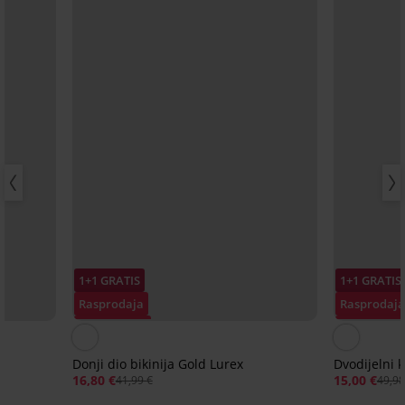
1+1 GRATIS
1+1 GRATIS
Rasprodaja
Rasprodaja
Popust -60%
Popust -70
a
Donji dio bikinija Gold Lurex
Dvodijelni 
16,80 €
15,00 €
41,99 €
49,98