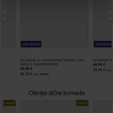
-20% BRA20
-20% BRA2
Grudnjak za smanjivanje Siluette Lace
Grudnjak S
Nature nepodstavljeni
49,99 €
45,99 €
39,99 €
kod:
36,79 €
kod:
BRA20
Otkrijte slične komade
LIMITED
LIMITED