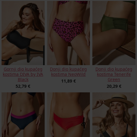
Gornji dio kupaćeg
Donji dio kupaćeg
Donji dio kupaćeg
kostima DIVA by IVA
kostima NeoWild
kostima Tenerife
Black
Green
11,89 €
52,79 €
20,29 €