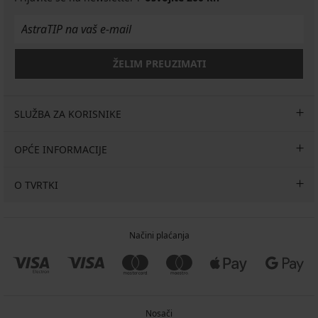
€
Bokserice
36,99
28,99
€
€
€
€
49,99
Calvin
€
€
€
Klein
niski
3
kroj
PACK
ŽELIM PREUZIMATI
49,99
bokserica
€
MEN-
A
Roland
SLUŽBA ZA KORISNIKE
24,99
€
OPĆE INFORMACIJE
O TVRTKI
Načini plaćanja
Nosači