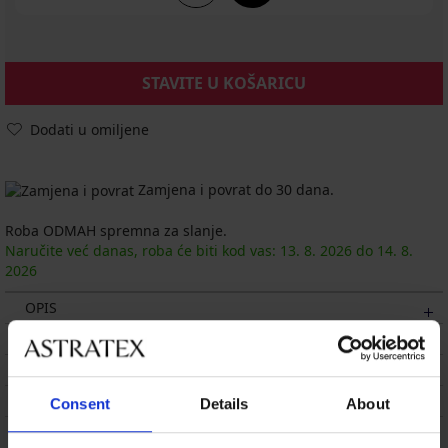
STAVITE U KOŠARICU
Dodati u omiljene
Zamjena i povrat do 30 dana.
Roba ODMAH spremna za slanje.
Naručite već danas, roba će biti kod vas:
13. 8.
2026
do
14. 8.
2026
OPIS
DOSTAVA I PLAĆANJE
ZAMJENA
ODRŽAVANJE I PRANJE
Consent
Details
About