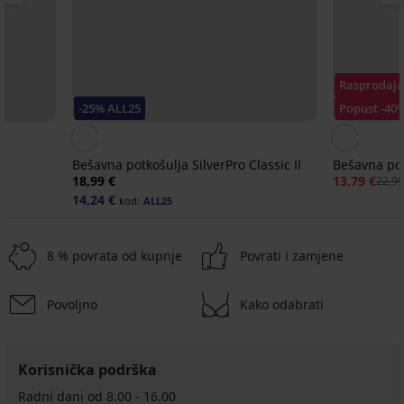
Rasprodaj
-25% ALL25
Popust -40
Bešavna potkošulja SilverPro Classic II
Bešavna pot
18,99 €
13,79 €
22,99
14,24 €
kod:
ALL25
8 % povrata od kupnje
Povrati i zamjene
Povoljno
Kako odabrati
-25 % ALL25
-25 % ALL25
-20%
-25 % ALL25
Korisnička podrška
Radni dani od 8.00 - 16.00