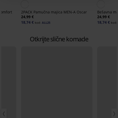
omfort
2PACK Pamučna majica MEN-A Oscar
Bešavna maj
24,99 €
24,99 €
18,74 €
18,74 €
kod:
ALL25
kod:
Otkrijte slične komade