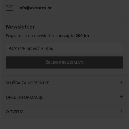
Termo
Potkošulja
info@astratex.hr
majica
od
Bešavna
Pamučna
bez
bambusa
majica
potkošulja
rukava
Berry
SilverPro
Javier
Garland
Classic
20,99
Newsletter
13,59
I
18,99
€
€
€
24,99
Prijavite se na newsletter i
osvojite 200 kn
15,74
16,99
14,24
€
€
€
€
Kod
18,74
Kod
ALL25
€
ALL25
Kod
ŽELIM PREUZIMATI
ALL25
SLUŽBA ZA KORISNIKE
OPĆE INFORMACIJE
O TVRTKI