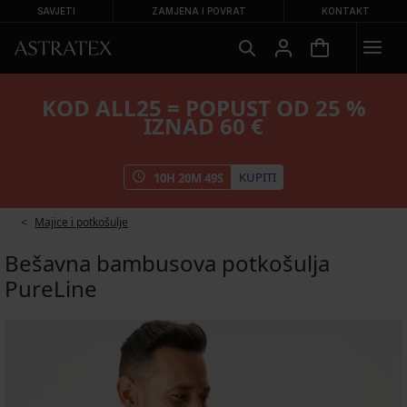
SAVJETI
ZAMJENA I POVRAT
KONTAKT
KOD ALL25 = POPUST OD 25 %
IZNAD 60 €
KUPITI
10
H
20
M
49
S
Majice i potkošulje
Bešavna bambusova potkošulja
PureLine