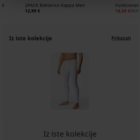
II
2PACK Bokserice Kappa Men
Funkcional
12,99 €
18,59 €
30,99
Iz iste kolekcije
Prikazati
Iz iste kolekcije