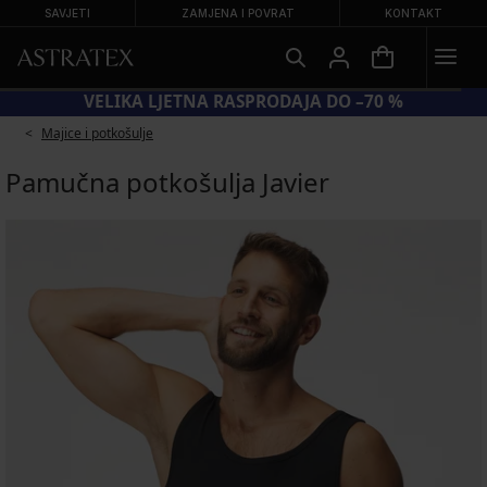
SAVJETI
ZAMJENA I POVRAT
KONTAKT
20 % NA SNIŽENE KUPAĆE KOSTIME
VELIKA L
Majice i potkošulje
Pamučna potkošulja Javier