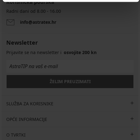
Korisnička podrška
Radni dani od 8.00 - 16.00
info@astratex.hr
Newsletter
Prijavite se na newsletter i
osvojite 200 kn
ŽELIM PREUZIMATI
SLUŽBA ZA KORISNIKE
OPĆE INFORMACIJE
O TVRTKI