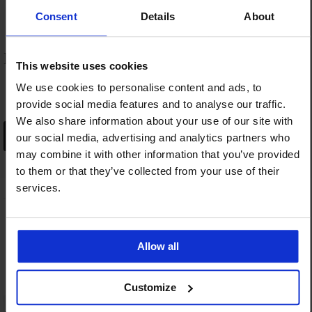
60/D – 120/G
Consent
Details
About
NAJPRODAVANIJE
This website uses cookies
We use cookies to personalise content and ads, to
provide social media features and to analyse our traffic.
We also share information about your use of our site with
PREGLEDATI
our social media, advertising and analytics partners who
may combine it with other information that you’ve provided
to them or that they’ve collected from your use of their
services.
8 % povrata od kupnje
Povrati i zamjene
Allow all
Povoljno
Kako odabrati
Customize