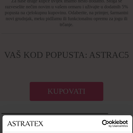
Za naše drage kupce uvijek imamo nešto dodatno. Stoga se
razveselite nečim novim u vašem ormaru i uživajte u dodatnih 5%
popusta na cjelokupnu kupovinu. Odaberite, na primjer, šarmantni
novi grudnjak, meku pidžamu ili funkcionalnu opremu za jogu ili
trčanje.
VAŠ KOD POPUSTA: ASTRAC5
KUPOVATI
Široki izbor
RUBLJE I KUPAĆI KOSTIMI
Veličine