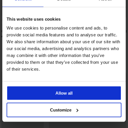
Bestseller
Bestseller
This website uses cookies
4,7
We use cookies to personalise content and ads, to
Grudnjak Maia 4D zaglađujući
Grudnjak DIVA by IVA 
provide social media features and to analyse our traffic.
41,99 €
39,99 €
We also share information about your use of our site with
our social media, advertising and analytics partners who
may combine it with other information that you’ve
Otkrijte slične komade
provided to them or that they’ve collected from your use
of their services.
Allow all
Customize