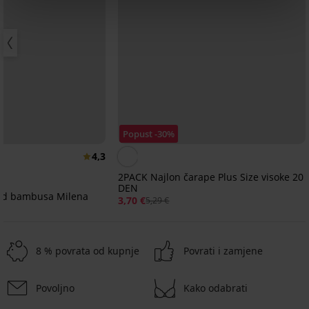
Popust -30%
4,3
2PACK Najlon čarape Plus Size visoke 20
DEN
 od bambusa Milena
3,70 €
5,29 €
8 % povrata od kupnje
Povrati i zamjene
Povoljno
Kako odabrati