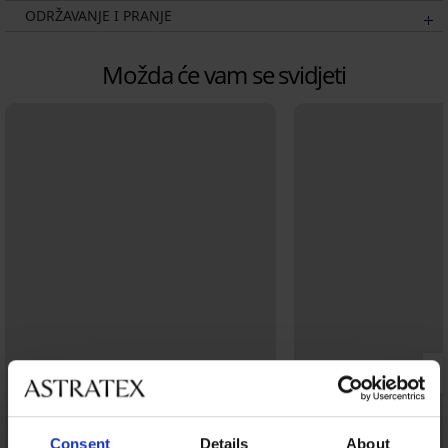
ODRŽAVANJE I PRANJE
Možda će vam se svidjeti
Consent
Details
About