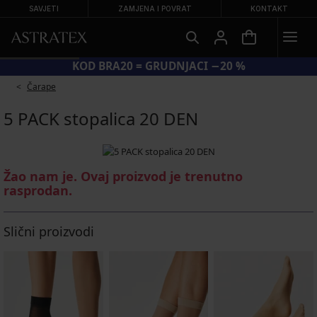
SAVJETI
ZAMJENA I POVRAT
KONTAKT
KOD BRA20 = GRUDNJACI −20 %
Čarape
5 PACK stopalica 20 DEN
Žao nam je. Ovaj proizvod je trenutno
rasprodan.
Slični proizvodi