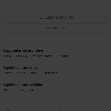
SLJEDEĆA STRANICA
Stránka 1/2
Najpopularniji brendovi
FILA
MEN-A
Ysabel Mora
Kappa
Najčešće birane boje
crna
plava
siva
višebojno
Najčešće birane veličine
XL
L
XXL
M