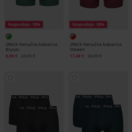
Rasprodaja
-70%
Rasprodaja
-30%
2PACK Pamučne bokserice
2PACK Pamučne bokserice
Bryson
Stewart
Popust
Prvobitna cijena
Popust
Prvobitna cijena
6,90 €
22,99 €
17,49 €
24,99 €