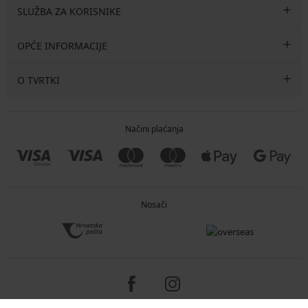
SLUŽBA ZA KORISNIKE
OPĆE INFORMACIJE
O TVRTKI
Načini plaćanja
Nosači