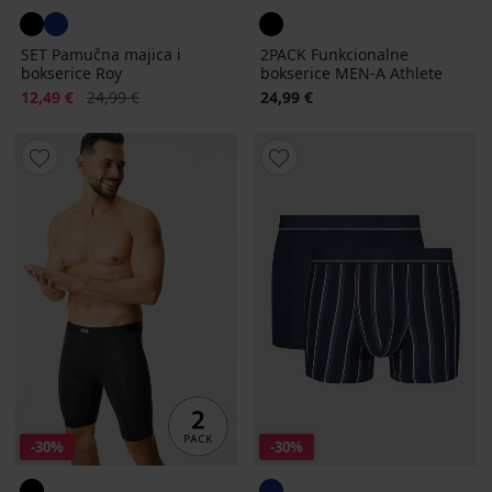
SET Pamučna majica i
2PACK Funkcionalne
bokserice Roy
bokserice MEN-A Athlete
Popust
Prvobitna cijena
12,49 €
24,99 €
24,99 €
-30%
-30%