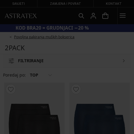
SAVJETI
ZAMJENA I POVRAT
KONTAKT
KOD BRA20 = GRUDNJACI −20 %
Povoljna pakiranja muških bokserica
2PACK
FILTRIRANJE
Poredaj po:
TOP