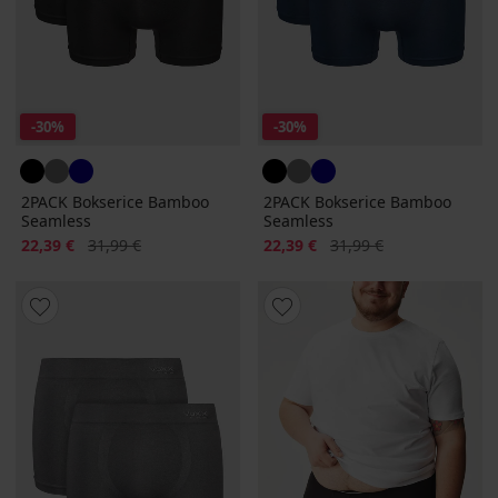
-30%
-30%
2PACK Bokserice Bamboo
2PACK Bokserice Bamboo
Seamless
Seamless
Popust
Prvobitna cijena
Popust
Prvobitna cijena
22,39 €
31,99 €
22,39 €
31,99 €