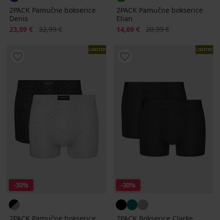
2PACK Pamučne bokserice
2PACK Pamučne bokserice
Denis
Elian
Popust
Prvobitna cijena
Popust
Prvobitna cijena
23,09 €
32,99 €
14,69 €
20,99 €
LIMITED
LIMITED
-30%
-30%
2PACK Pamučne bokserice
2PACK Bokserice Clarke