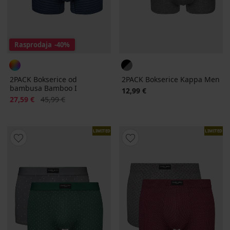
Rasprodaja
-40%
2PACK Bokserice od
2PACK Bokserice Kappa Men
bambusa Bamboo I
12,99 €
Popust
Prvobitna cijena
27,59 €
45,99 €
LIMITED
LIMITED