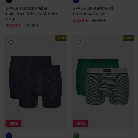
2PACK Funkcionalne
2PACK Bokserice od
bokserice MEN-A Athlete
bambusa Lucas
duge
Popust
Prvobitna cijena
25,89 €
36,99 €
Popust
Prvobitna cijena
20,29 €
28,99 €
LIMITED
LIMITED
-30%
-30%