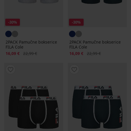
-30%
-30%
2PACK Pamučne bokserice
2PACK Pamučne bokserice
FILA Cole
FILA Cole
Popust
Prvobitna cijena
Popust
Prvobitna cijena
16,09 €
22,99 €
16,09 €
22,99 €