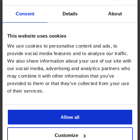
-30%
-30%
Consent
Details
About
2PACK Pamučne bokserice
2PACK Pamučne bokserice
FILA Boone
FILA Delgado
This website uses cookies
Popust
Prvobitna cijena
Popust
Prvobitna cijena
16,09 €
22,99 €
16,09 €
22,99 €
We use cookies to personalise content and ads, to
provide social media features and to analyse our traffic.
LIMITED
LIMITED
We also share information about your use of our site with
our social media, advertising and analytics partners who
may combine it with other information that you’ve
provided to them or that they’ve collected from your use
of their services.
Allow all
Customize