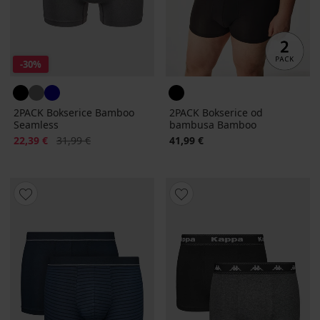
-30%
2PACK Bokserice Bamboo
2PACK Bokserice od
Seamless
bambusa Bamboo
Popust
Prvobitna cijena
22,39 €
31,99 €
41,99 €