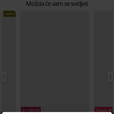
Možda će vam se svidjeti
LIMITED
3+1 GRATIS
Popust -40