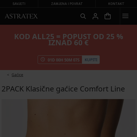
SAVJETI
ZAMJENA I POVRAT
KONTAKT
KOD ALL25 = POPUST OD 25 %
IZNAD 60 €
KUPITI
01
D
00
H
50
M
07
S
Gaćice
2PACK Klasične gaćice Comfort Line