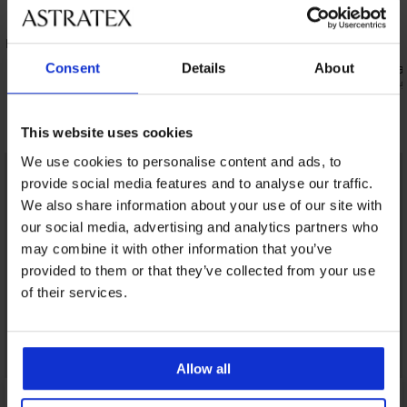
5
 II
5PACK Klasične gaćice Rosanne
36,99 €
Consent
Details
About
Klasične g
12,59 €
20,99
Otkrijte slične komade
This website uses cookies
We use cookies to personalise content and ads, to
provide social media features and to analyse our traffic.
We also share information about your use of our site with
our social media, advertising and analytics partners who
may combine it with other information that you’ve
provided to them or that they’ve collected from your use
of their services.
Allow all