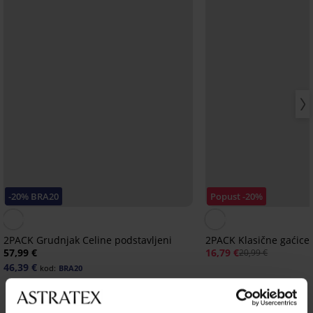
-20% BRA20
Popust -20%
2PACK Grudnjak Celine podstavljeni
2PACK Klasične gaćice
57,99 €
16,79 €
20,99 €
46,39 €
kod:
BRA20
Otkrijte slične komade