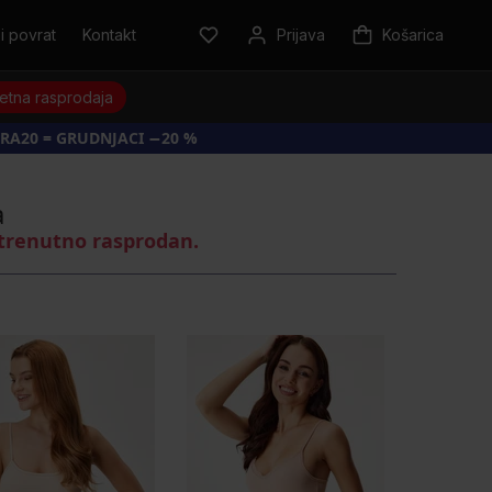
i povrat
Kontakt
Prijava
Košarica
jetna rasprodaja
RA20 = GRUDNJACI −20 %
a
 trenutno rasprodan.