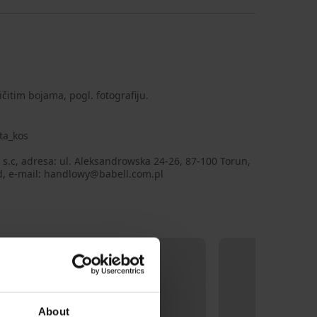
ičitim bojama, pogl. fotografiju.
ta_kos
 s.c, adresa: ul. Aleksandrowska 24-26, 87-100 Torun,
d, e-mail: handlowy@babell.com.pl
About