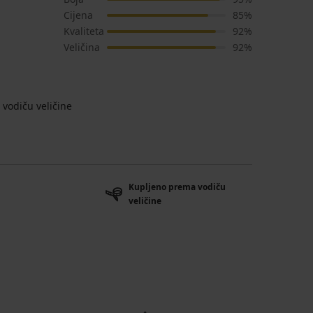
Cijena
85%
Kvaliteta
92%
Veličina
92%
vodiču veličine
Kupljeno prema vodiču
veličine