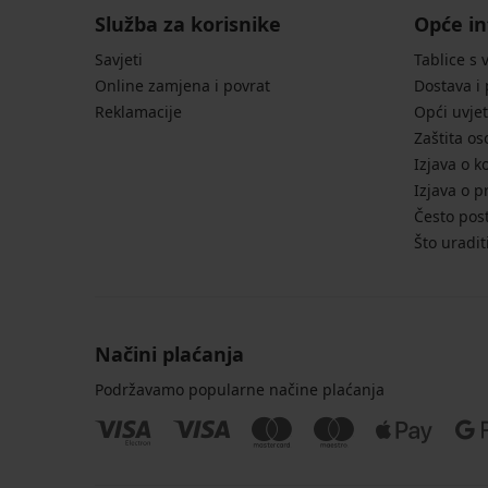
Služba za korisnike
Opće in
Savjeti
Tablice s 
Online zamjena i povrat
Dostava i
Reklamacije
Opći uvjet
Zaštita o
Izjava o k
Izjava o p
Često post
Što uradit
Načini plaćanja
Podržavamo popularne načine plaćanja