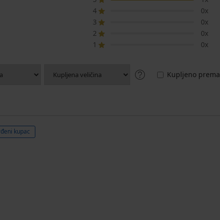
4
0x
3
0x
2
0x
1
0x
Kupljeno prema 
rđeni kupac