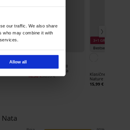
se our traffic. We also share
ers who may combine it with
 services.
3+1 GRATIS
Popust -50%
Bestseller
5
Allow all
Delicate
Grudnjak Soft Lace II
podstavljeni bez žica
Klasične gaćice Bam
18,50 €
36,99 €
Nature s visokim st
15,99 €
 Nata
Boja
95%