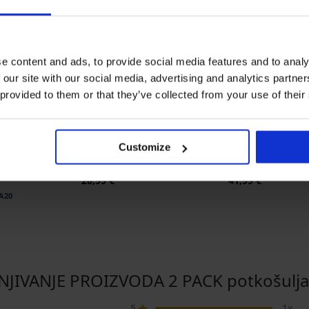
e content and ads, to provide social media features and to analy
 our site with our social media, advertising and analytics partn
 provided to them or that they’ve collected from your use of their
Bestseller
Bestseller
5
4,6
Customize
er Flexicup
Grudnjak Simplicity T-Shirt
Grudnjak Spacer 
I
Bra podstavljeni
Flower
20,99 €
41,99 €
A20
NJIVANJE PROIZVODA 2 PACK potkošulja
5
1x