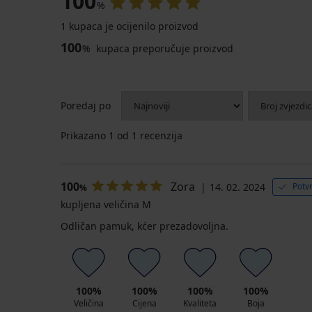
100
%
1 kupaca je ocijenilo proizvod
100
%
kupaca preporučuje proizvod
Poredaj po
Prikazano
1
od 1 recenzija
100
Zora
14. 02. 2024
Potv
%
kupljena veličina M
Odličan pamuk, kćer prezadovoljna.
100%
100%
100%
100%
Veličina
Cijena
Kvaliteta
Boja