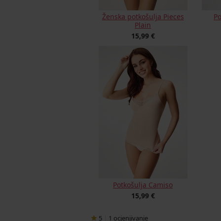
Ženska potkošulja Pieces
Po
Plain
15,99 €
Potkošulja Camiso
15,99 €
5
|
1
ocjenjivanje