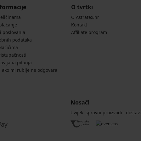
formacije
O tvrtki
veličinama
O Astratex.hr
 plaćanje
Kontakt
i poslovanja
Affiliate program
sobnih podataka
olačićima
ristupačnosti
avljana pitanja
i ako mi rublje ne odgovara
Nosači
Uvijek ispravni proizvodi i dostav