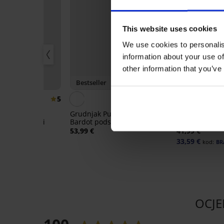
This website uses cookies
We use cookies to personalis
information about your use of
other information that you’ve
20
Bestseller
-20% BRA20
5
4
ioleta
Grudnjak Push Perfect
Grudnjak Spac
ni zaglađujući
Bardot podstavljeni
Dotted Mesh I
53,99 €
41,99 €
33,59 €
:
BRA20
kod:
BR
OCJE