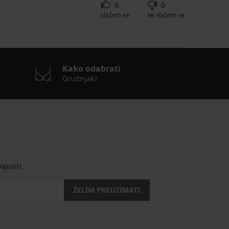
0
0
slažem se
ne slažem se
Kako odabrati
Grudnjak?
opusti
ŽELIM PREUZIMATI