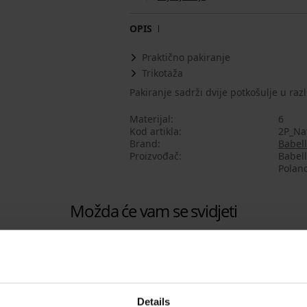
OPIS
Praktično pakiranje
Trikotaža
Pakiranje sadrži dvije potkošulje u razl
Materijal
6
Kod artikla
2P_Na
Brand
Babell
Proizvođač
Babell
Polan
Možda će vam se svidjeti
Details