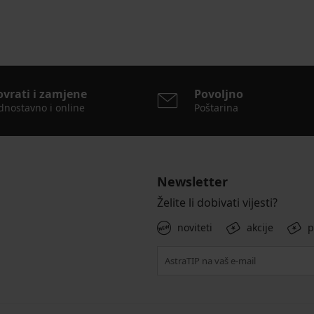
ovrati i zamjene
Povoljno
dnostavno i online
Poštarina
Newsletter
Želite li dobivati vijesti?
noviteti
akcije
p