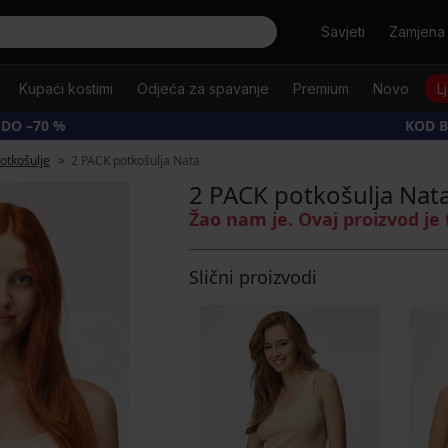
Tražiti
Savjeti
Zamjena 
Kupaći kostimi
Odjeća za spavanje
Premium
Novo
L
 DO –70 %
KOD B
otkošulje
2 PACK potkošulja Nata
2 PACK potkošulja Nat
Žao nam je. Ovaj proizvod je
Slični proizvodi