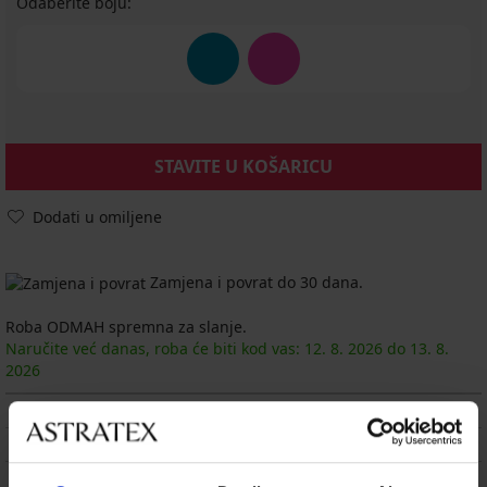
Odaberite boju:
STAVITE U KOŠARICU
Dodati u omiljene
Zamjena i povrat do 30 dana.
Roba ODMAH spremna za slanje.
Naručite već danas, roba će biti kod vas:
12. 8.
2026
do
13. 8.
2026
OPIS
DOSTAVA I PLAĆANJE
ZAMJENA