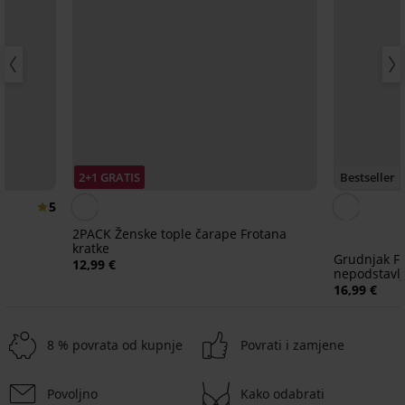
2+1 GRATIS
Bestseller
5
2PACK Ženske tople čarape Frotana
kratke
Grudnjak Fl
12,99 €
nepodstavlj
16,99 €
8 % povrata od kupnje
Povrati i zamjene
Povoljno
Kako odabrati