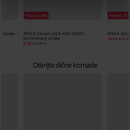
Popust -20%
Popust -30
 visoke
3PACK Čarape JACK AND JONES
3PACK Žens
JACOrdinary visoke
14,69 €
20,99
8,79 €
10,99 €
Otkrijte slične komade