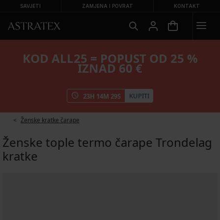
SAVJETI
ZAMJENA I POVRAT
KONTAKT
KOD ALL25 = POPUST OD 25 %
IZNAD 60 €
KUPITI
23
H
14
M
29
S
Ženske kratke čarape
Ženske tople termo čarape Trondelag
kratke