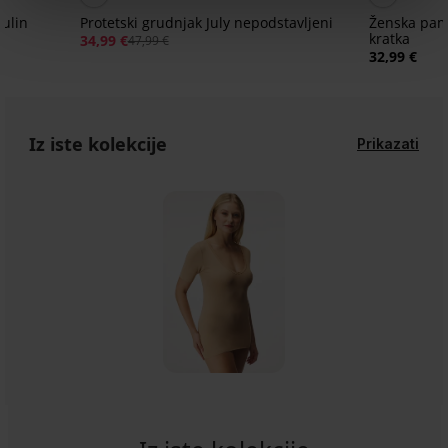
ulin
Protetski grudnjak July nepodstavljeni
Ženska pamu
kratka
34,99 €
47,99 €
32,99 €
Iz iste kolekcije
Prikazati