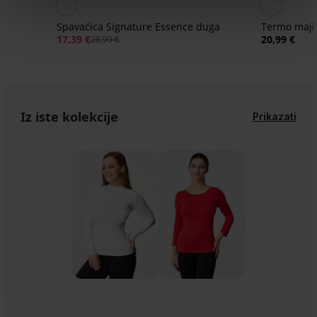
Spavaćica Signature Essence duga
Termo maji
17,39 €
20,99 €
28,99 €
Iz iste kolekcije
Prikazati