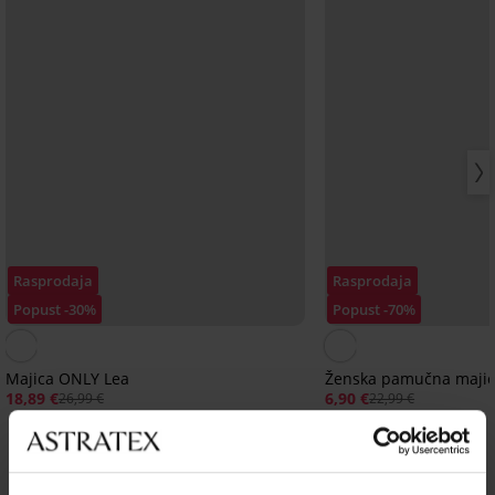
Rasprodaja
Rasprodaja
Popust -30%
Popust -70%
Majica ONLY Lea
Ženska pamučna majic
18,89 €
6,90 €
26,99 €
22,99 €