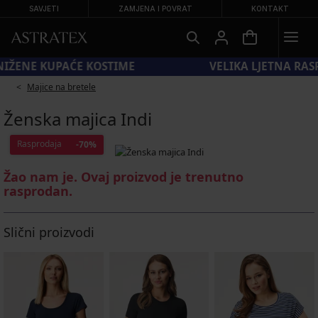
SAVJETI
ZAMJENA I POVRAT
KONTAKT
OD SUN20 = −20 % NA SNIŽENE KUPAĆE KOSTIME
Majice na bretele
Ženska majica Indi
Rasprodaja
-70%
Žao nam je. Ovaj proizvod je trenutno
rasprodan.
Slični proizvodi