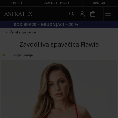
SAVJETI
ZAMJENA I POVRAT
KONTAKT
KOD BRA20 = GRUDNJACI −20 %
Ženske spavaćice
Zavodljiva spavaćica Flawia
5
|
5
ocjenjivanje