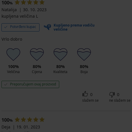
94,99
100
%
kratka
€
€
Natalija
30. 10. 2023
28,99
32,99
€
kupljena veličina L
€
Kupljeno prema vodiču
Potvrđeni kupac
veličine
Vrlo dobro
100%
80%
80%
80%
Veličina
Cijena
Kvaliteta
Boja
Preporučujem ovaj proizvod
0
0
slažem se
ne slažem se
100
%
Deja
19. 01. 2023