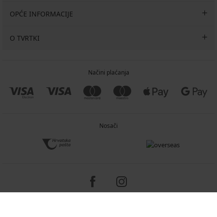
OPĆE INFORMACIJE
O TVRTKI
Načini plaćanja
Nosači
Copyright 2005-2026 © ASTRATEX a.s.
Programia - e-commerce solutions