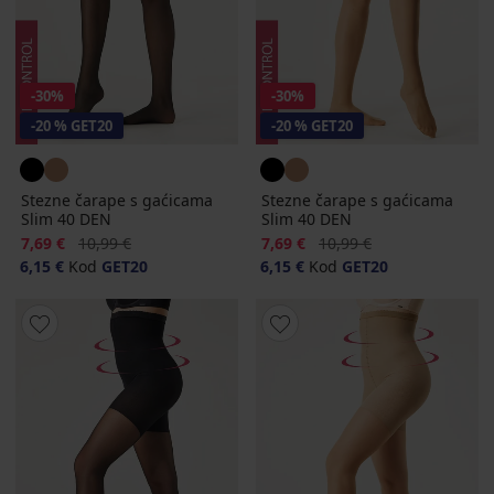
-30%
-30%
-20 % GET20
-20 % GET20
Stezne čarape s gaćicama
Stezne čarape s gaćicama
Slim 40 DEN
Slim 40 DEN
Popust
Prvobitna cijena
Popust
Prvobitna cijena
7,69 €
10,99 €
7,69 €
10,99 €
6,15 €
Kod
GET20
6,15 €
Kod
GET20