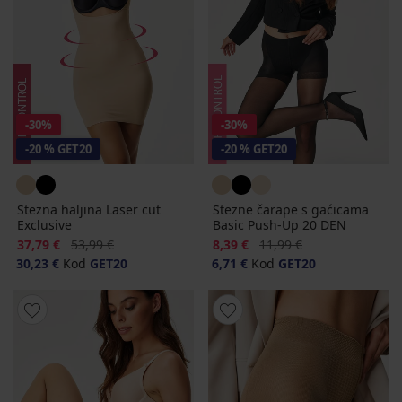
-30%
-30%
-20 % GET20
-20 % GET20
Stezna haljina Laser cut
Stezne čarape s gaćicama
Exclusive
Basic Push-Up 20 DEN
Popust
Prvobitna cijena
Popust
Prvobitna cijena
37,79 €
53,99 €
8,39 €
11,99 €
30,23 €
Kod
GET20
6,71 €
Kod
GET20