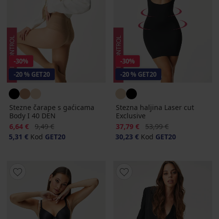
-30%
-30%
-20 % GET20
-20 % GET20
Stezne čarape s gaćicama
Stezna haljina Laser cut
Body I 40 DEN
Exclusive
Popust
Prvobitna cijena
Popust
Prvobitna cijena
6,64 €
9,49 €
37,79 €
53,99 €
5,31 €
Kod
GET20
30,23 €
Kod
GET20