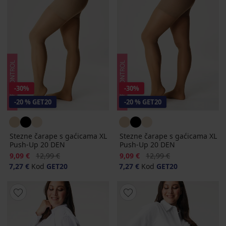
-30%
-30%
-20 % GET20
-20 % GET20
Stezne čarape s gaćicama XL
Stezne čarape s gaćicama XL
Push-Up 20 DEN
Push-Up 20 DEN
Popust
Prvobitna cijena
Popust
Prvobitna cijena
9,09 €
12,99 €
9,09 €
12,99 €
7,27 €
Kod
GET20
7,27 €
Kod
GET20