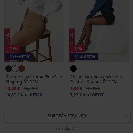
-20%
-30%
-20 % GET20
-20 % GET20
Čarape s gaćicama Plus Size
Stezne čarape s gaćicama
Shaping 30 DEN
Puntina Shaper 20 DEN
Popust
Prvobitna cijena
Popust
Prvobitna cijena
13,59 €
16,99 €
9,09 €
12,99 €
10,87 €
Kod
GET20
7,27 €
Kod
GET20
SLJEDEĆA STRANICA
Stránka 1/2