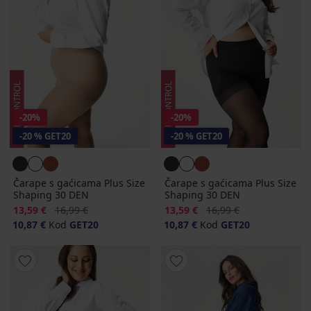
-20%
-20%
-20 % GET20
-20 % GET20
Čarape s gaćicama Plus Size
Čarape s gaćicama Plus Size
Shaping 30 DEN
Shaping 30 DEN
Popust
Prvobitna cijena
Popust
Prvobitna cijena
13,59 €
16,99 €
13,59 €
16,99 €
10,87 €
Kod
GET20
10,87 €
Kod
GET20