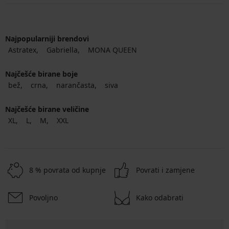
Najpopularniji brendovi
Astratex
Gabriella
MONA QUEEN
Najčešće birane boje
bež
crna
narančasta
siva
Najčešće birane veličine
XL
L
M
XXL
8 % povrata od kupnje
Povrati i zamjene
Povoljno
Kako odabrati