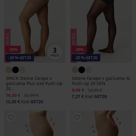
-50%
-30%
-20 % GET20
-20 % GET20
3PACK Stezne čarape s
Stezne čarape s gaćicama XL
gaćicama Plus size Push-Up
Push-Up 20 DEN
20...
Popust
Prvobitna cijena
9,09 €
12,99 €
Popust
Prvobitna cijena
16,50 €
32,99 €
7,27 €
Kod
GET20
13,20 €
Kod
GET20