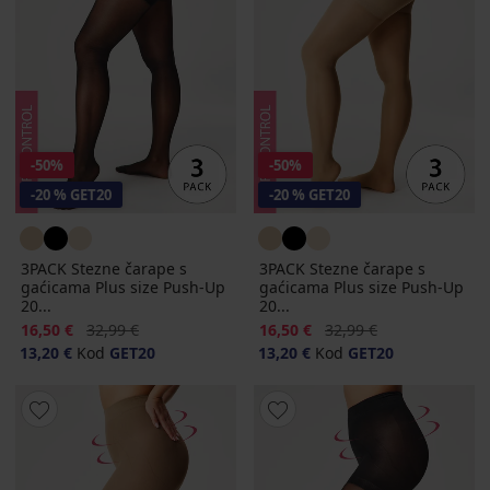
-50%
-50%
-20 % GET20
-20 % GET20
3PACK Stezne čarape s
3PACK Stezne čarape s
gaćicama Plus size Push-Up
gaćicama Plus size Push-Up
20...
20...
Popust
Prvobitna cijena
Popust
Prvobitna cijena
16,50 €
32,99 €
16,50 €
32,99 €
13,20 €
Kod
GET20
13,20 €
Kod
GET20