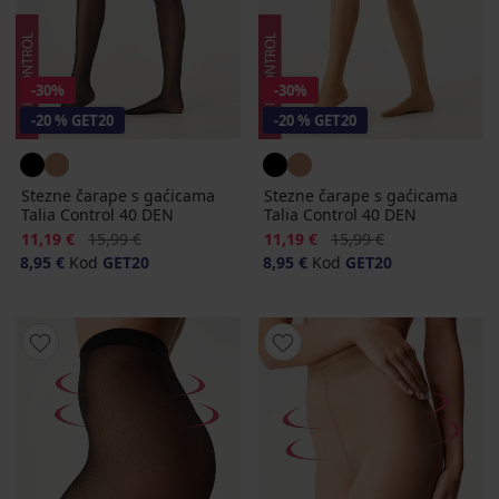
-30%
-30%
-20 % GET20
-20 % GET20
Stezne čarape s gaćicama
Stezne čarape s gaćicama
Talia Control 40 DEN
Talia Control 40 DEN
Popust
Prvobitna cijena
Popust
Prvobitna cijena
11,19 €
15,99 €
11,19 €
15,99 €
8,95 €
Kod
GET20
8,95 €
Kod
GET20