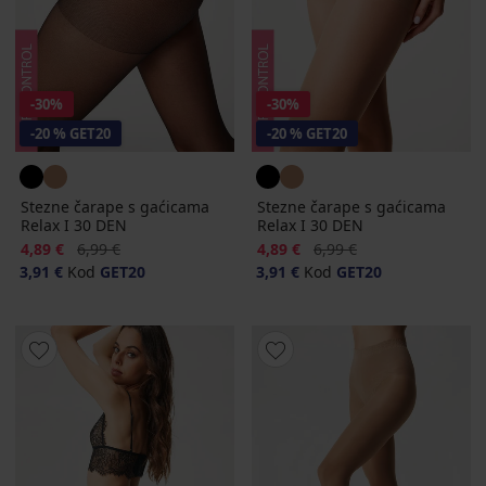
-30%
-30%
-20 % GET20
-20 % GET20
Stezne čarape s gaćicama
Stezne čarape s gaćicama
Relax I 30 DEN
Relax I 30 DEN
Popust
Prvobitna cijena
Popust
Prvobitna cijena
4,89 €
6,99 €
4,89 €
6,99 €
3,91 €
Kod
GET20
3,91 €
Kod
GET20