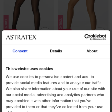
-50%
-50%
-20 % GET20
-20 % GET20
Consent
Details
About
3PACK Stezne čarape s
3PACK Stezne čarape s
gaćicama Basic Push-Up 20
gaćicama Basic Push-Up 20
DE...
DE...
This website uses cookies
Popust
Prvobitna cijena
Popust
Prvobitna cijena
14,49 €
28,99 €
14,49 €
28,99 €
11,59 €
Kod
GET20
11,59 €
Kod
GET20
We use cookies to personalise content and ads, to
provide social media features and to analyse our traffic.
We also share information about your use of our site with
our social media, advertising and analytics partners who
may combine it with other information that you’ve
provided to them or that they’ve collected from your use