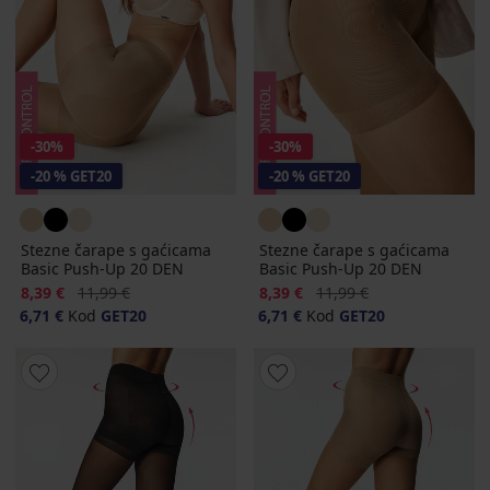
-30%
-30%
-20 % GET20
-20 % GET20
Stezne čarape s gaćicama
Stezne čarape s gaćicama
Basic Push-Up 20 DEN
Basic Push-Up 20 DEN
Popust
Prvobitna cijena
Popust
Prvobitna cijena
8,39 €
11,99 €
8,39 €
11,99 €
6,71 €
Kod
GET20
6,71 €
Kod
GET20