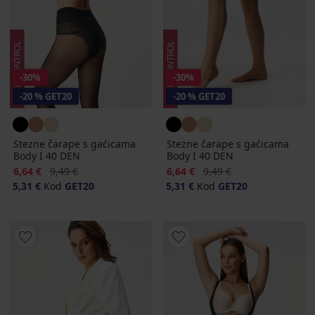
-30%
-30%
-20 % GET20
-20 % GET20
Stezne čarape s gaćicama
Stezne čarape s gaćicama
Body I 40 DEN
Body I 40 DEN
Popust
Prvobitna cijena
Popust
Prvobitna cijena
6,64 €
9,49 €
6,64 €
9,49 €
5,31 €
Kod
GET20
5,31 €
Kod
GET20