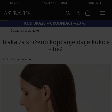
SAVJETI
ZAMJENA I POVRAT
KONTAKT
KOD BRA20 = GRUDNJACI −20 %
Dodaci za grudnjake
Traka za sniženo kopčanje dvije kukice
- bež
5
|
3
ocjenjivanje