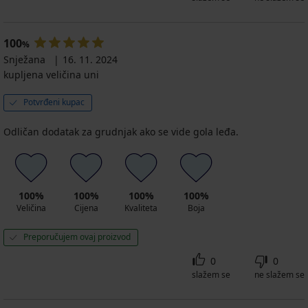
100
%
Snježana
16. 11. 2024
kupljena veličina uni
Potvrđeni kupac
Odličan dodatak za grudnjak ako se vide gola leđa.
100%
100%
100%
100%
Veličina
Cijena
Kvaliteta
Boja
Preporučujem ovaj proizvod
0
0
slažem se
ne slažem se