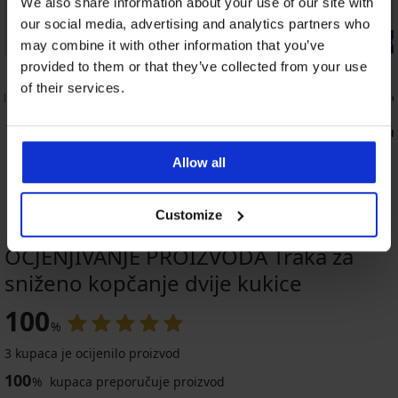
We also share information about your use of our site with
our social media, advertising and analytics partners who
-20% BRA20
-20% BRA2
may combine it with other information that you’ve
provided to them or that they’ve collected from your use
of their services.
II
Stezač naramenica UNI
Smanjivač o
4,49 €
5,79 €
3,59 €
4,63 €
kod:
BRA20
kod:
B
Allow all
Customize
OCJENJIVANJE PROIZVODA Traka za
sniženo kopčanje dvije kukice
-20 % BRA20
-20 % BRA20
-20 % BRA20
-20 % BRA20
2+1 GRATIS
-20 % BRA20
-20 % BRA20
100
%
3 kupaca je ocijenilo proizvod
Trokutasti
Podvezica
100
umetci
Monaco
%
kupaca preporučuje proizvod
Košarica
od
plava
za