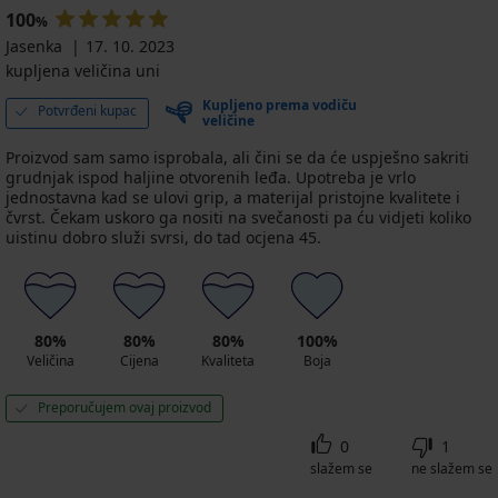
100
%
Jasenka
17. 10. 2023
kupljena veličina uni
Kupljeno prema vodiču
Potvrđeni kupac
veličine
Proizvod sam samo isprobala, ali čini se da će uspješno sakriti
grudnjak ispod haljine otvorenih leđa. Upotreba je vrlo
jednostavna kad se ulovi grip, a materijal pristojne kvalitete i
čvrst. Čekam uskoro ga nositi na svečanosti pa ću vidjeti koliko
uistinu dobro služi svrsi, do tad ocjena 45.
80%
80%
80%
100%
Veličina
Cijena
Kvaliteta
Boja
Preporučujem ovaj proizvod
0
1
slažem se
ne slažem se