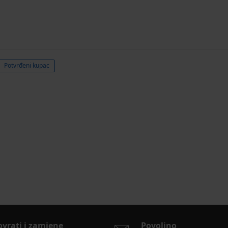
Potvrđeni kupac
ovrati i zamjene
Povoljno