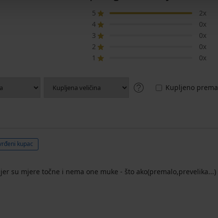
5
2x
4
0x
3
0x
2
0x
1
0x
Kupljeno prema 
vrđeni kupac
jer su mjere točne i nema one muke - što ako(premalo,prevelika...)