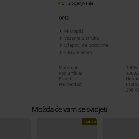
5
|
2
ocjenjivanje
OPIS
Mikropliš
Vezanje u struku
Džepovi na bokovima
S kapuljačom
Materijal
100% 
Kod artikla
43602
Brand
Hende
Proizvođač
Esotiq
298 Gd
Možda će vam se svidjeti
LIMITED