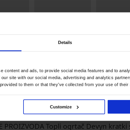
Details
-20% SUN20
Popust -50%
Bestseller
e content and ads, to provide social media features and to analy
 our site with our social media, advertising and analytics partn
by IVA
Gornji dio brzosušećeg
Grudnjak Push Pe
kupaćeg kostima Spacer
Bardot podstavlj
 provided to them or that they’ve collected from your use of their
Flowerkiss
69,99 €
53,99 €
27,99 €
kod:
SUN20
Customize
E PROIZVODA Topli ogrtač Devyn kratki 