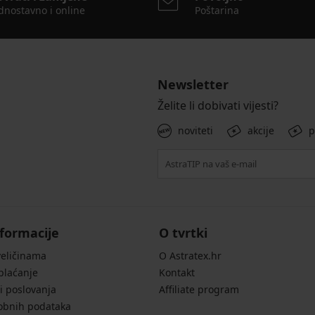
dnostavno i online
Poštarina
Newsletter
Želite li dobivati vijesti?
noviteti
akcije
p
formacije
O tvrtki
veličinama
O Astratex.hr
 plaćanje
Kontakt
i poslovanja
Affiliate program
sobnih podataka