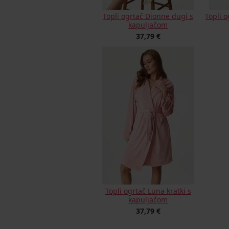
Topli ogrtač Dionne dugi s
Topli 
kapuljačom
37,79 €
Topli ogrtač Luna kratki s
kapuljačom
37,79 €