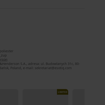
poliester
_zup
rson
&Henderson S.A., adresa: ul. Budowlanych 31c, 80-
ańsk, Poland, e-mail: sekretariat@esotiq.com
LIMITED