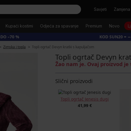
Tražiti
Savjeti
Zamjena 
Kupaći kostimi
Odjeća za spavanje
Premium
Novo
L
 DO –70 %
KOD SUN20 = −
Zimska i topla
Topli ogrtač Devyn kratki s kapuljačom
Topli ogrtač Devyn kra
Žao nam je. Ovaj proizvod je
Slični proizvodi
Topli ogrtač Jenesis dugi
41,99 €