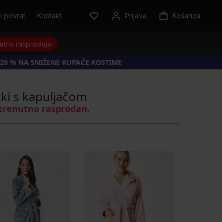
i povrat
Kontakt
Prijava
Košarica
jetna rasprodaja
20 % NA SNIŽENE KUPAĆE KOSTIME
tki s kapuljačom
 trenutno rasprodan.