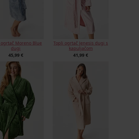
i ogrtač Moreno Blue
Topli ogrtač Jenesis dugi s
dugi
kapuljačom
45,99 €
41,99 €