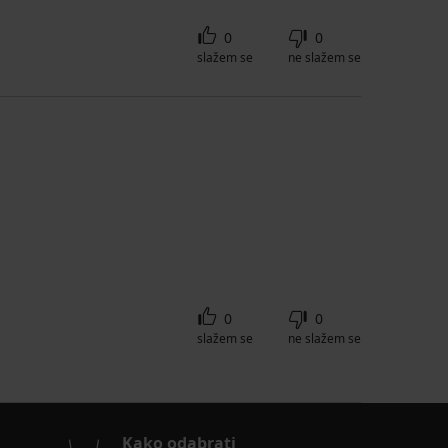
0
0
slažem se
ne slažem se
0
0
slažem se
ne slažem se
Kako odabrati