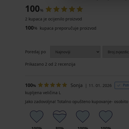
100
%
2 kupaca je ocijenilo proizvod
100
%
kupaca preporučuje proizvod
Poredaj po
Prikazano
2
od 2 recenzija
100
Sonja
11. 01. 2026
Pot
%
kupljena veličina L
Jako zadovoljna! Totalno opušteno kupovanje- osobito 
100%
80%
100%
100%