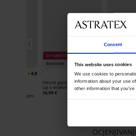
Consent
3+1 GRATIS
3+1 GRATIS
Bestseller
Bestseller
This website uses cookies
4,8
5
We use cookies to personalis
information about your use of
Stezne gaćice Simple Push-
Brazilke DIVA 
Up s visokim strukom
16,99 €
other information that you’ve
aia 4D Soft
16,99 €
luxe podstavljeni
OCJENJIVANJ