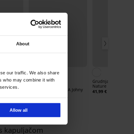
About
-20% SUN20
Popust -40%
4
se our traffic. We also share
ers who may combine it with
rfect
Grudnjak Themis La
eni
Nature podstavljeni
 services.
Kupaće hlače MEN-A Johny
41,99 €
24,99 €
11,99 €
kod:
SUN20
Allow all
s kapuljačom