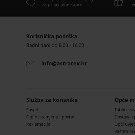
za prijavljene kupce
Je
Korisnička podrška
Radni dani od 8.00 - 16.00
info@astratex.hr
Služba za korisnike
Opće in
Savjeti
Tablice s 
Online zamjena i povrat
Dostava i
Reklamacije
Opći uvjet
Zaštita o