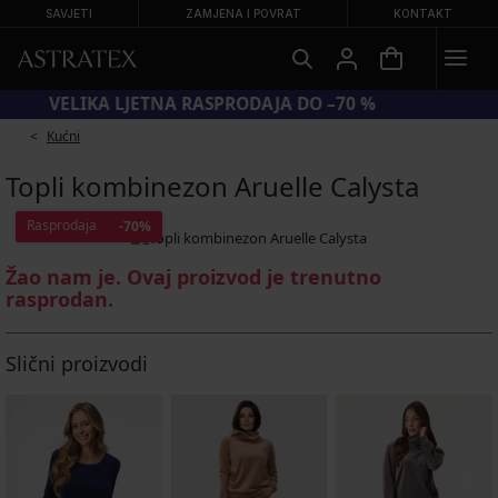
SAVJETI
ZAMJENA I POVRAT
KONTAKT
VELIKA LJETNA RASPRODAJA DO –70 %
Kućni
Topli kombinezon Aruelle Calysta
Rasprodaja
-70%
Žao nam je. Ovaj proizvod je trenutno
rasprodan.
Slični proizvodi