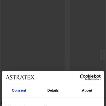
3+1 GRATIS
Bestseller
-20% GET20
Consent
Details
About
Grudnjak Violeta podst
zaglađujući
Brazilke Lady Grace New
41,99 €