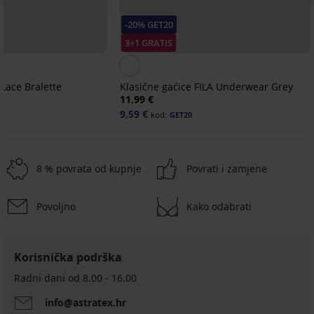
-20% GET20
3+1 GRATIS
Lace Bralette
Klasične gaćice FILA Underwear Grey
11,99 €
9,59 €
kod:
GET20
8 % povrata od kupnje
Povrati i zamjene
Povoljno
Kako odabrati
Korisnička podrška
Radni dani od 8.00 - 16.00
info@astratex.hr