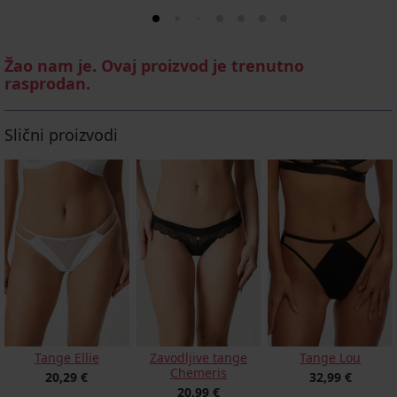
Žao nam je. Ovaj proizvod je trenutno
rasprodan.
Slični proizvodi
Tange Ellie
Zavodljive tange
Tange Lou
Chemeris
20,29 €
32,99 €
20,99 €