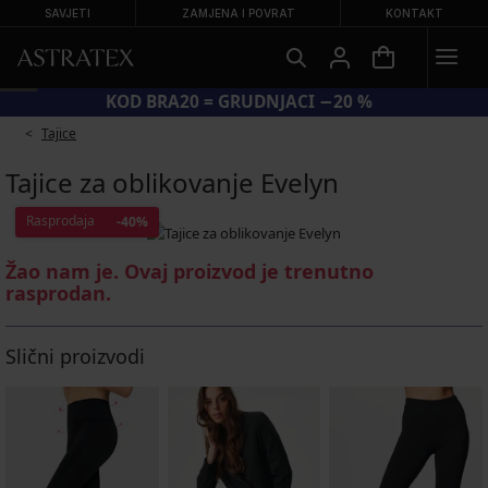
SAVJETI
ZAMJENA I POVRAT
KONTAKT
KOD BRA20 = GRUDNJACI −20 %
Tajice
Tajice za oblikovanje Evelyn
Rasprodaja
-40%
Žao nam je. Ovaj proizvod je trenutno
rasprodan.
Slični proizvodi