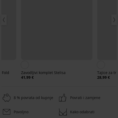
y Fold
Zavodljivi komplet Stelisa
Tajice za t
41,99 €
28,99 €
8 % povrata od kupnje
Povrati i zamjene
Povoljno
Kako odabrati