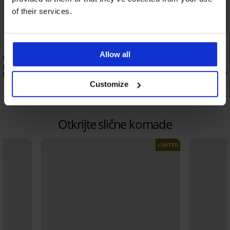
of their services.
Bestseller
Bestseller
4
Allow all
Grudnjak Push Perfect Bardot
podstavljeni
Grudnjak Spacer 3D L
53,99 €
49,99 €
Customize
Otkrijte slične komade
LIMITED