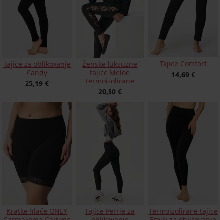
Tajice Comfort
Tajice za oblikovanje
Ženske luksuzne
Candy
tajice Meloe
14,69 €
termoizolirane
25,19 €
20,50 €
Kratke hlače ONLY
Tajice Perrie za
Termoizolirane tajice
Carmakoma Cartime
oblikovanje
Emily za oblikovanje